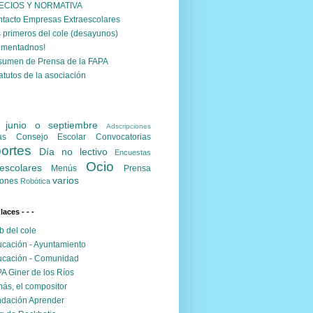
ECIOS Y NORMATIVA
tacto Empresas Extraescolares
 primeros del cole (desayunos)
omentadnos!
umen de Prensa de la FAPA
atutos de la asociación
. junio o septiembre
Adscripciones
as
Consejo Escolar
Convocatorias
ortes
Día no lectivo
Encuestas
Ocio
escolares
Menús
Prensa
varios
ones
Robótica
nlaces - - -
 del cole
cación - Ayuntamiento
cación - Comunidad
A Giner de los Ríos
ás, el compositor
dación Aprender