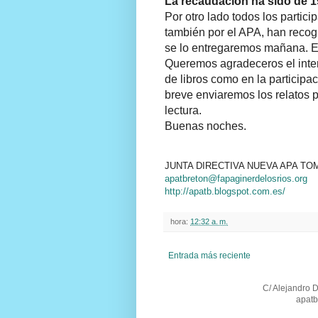
La recaudación ha sido de 
Por otro lado todos los partici
también por el APA, han recog
se lo entregaremos mañana. En
Queremos agradeceros el inter
de libros como en la participa
breve enviaremos los relatos 
lectura.
Buenas noches.
JUNTA DIRECTIVA NUEVA APA T
apatbreton@fapaginerdelosrios.org
http://apatb.blogspot.com.es/
hora:
12:32 a. m.
Entrada más reciente
C/ Alejandro 
apatb