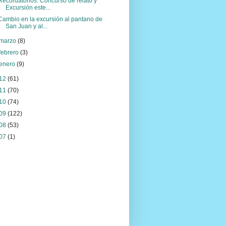
Recordatorios: Concurso de relato y
Excursión este...
Cambio en la excursión al pantano de
San Juan y al...
marzo
(8)
febrero
(3)
enero
(9)
12
(61)
11
(70)
10
(74)
09
(122)
08
(53)
07
(1)