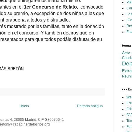
194€
que entregaremos mañana mismo.
PR
pantes en el
1er Concurso de Relato,
convocado
Con
ido su premio, a excepción de dos niñas a las que
Los
horabuena a todos y disfrutadlo.
¡C
Res
és mostrado por las familias, tanto en la donación
Est
ción en el concurso. Y también deciros que en
presentados para que todos podáis disfrutar de su
temas
Actv
Charl
Dep
OMÁS BRETÓN
Extra
Reuni
- - - E
Web
Edu
Inicio
Entrada antigua
Edu
FAP
Dumas 4. 28005 Madrid. CIF-G80075641
Tom
reton[@
]
fapaginerdelosrios.org
Fun