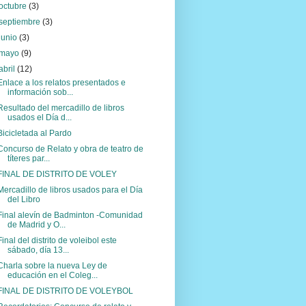
octubre
(3)
septiembre
(3)
junio
(3)
mayo
(9)
abril
(12)
Enlace a los relatos presentados e
información sob...
Resultado del mercadillo de libros
usados el Día d...
Bicicletada al Pardo
Concurso de Relato y obra de teatro de
títeres par...
FINAL DE DISTRITO DE VOLEY
Mercadillo de libros usados para el Día
del Libro
Final alevín de Badminton -Comunidad
de Madrid y O...
Final del distrito de voleibol este
sábado, día 13...
Charla sobre la nueva Ley de
educación en el Coleg...
FINAL DE DISTRITO DE VOLEYBOL