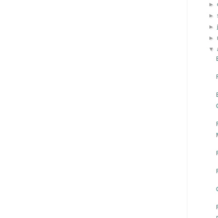
►
►
►
►
▼