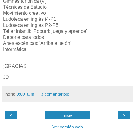
Gimnasia rítmica (V)
Técnicas de Estudio
Movimiento creativo
Ludoteca en inglés i4-P1
Ludoteca en inglés P2-P5
Taller infantil: 'Popurri: juega y aprende'
Deporte para todos
Artes escénicas: 'Arriba el telón'
Informática
¡GRACIAS!
JD
hora:
9:09 a. m.
3 comentarios:
‹
›
Inicio
Ver versión web