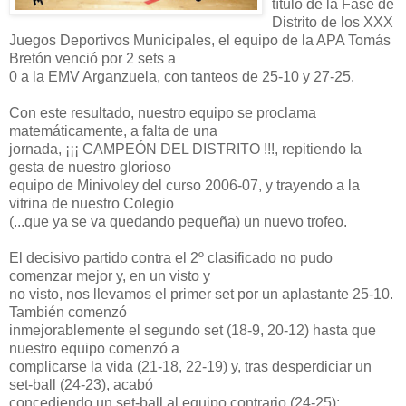
título de la Fase de
Distrito de los XXX
Juegos Deportivos Municipales, el equipo de la APA Tomás
Bretón venció por 2 sets a
0 a la EMV Arganzuela, con tanteos de 25-10 y 27-25.
Con este resultado, nuestro equipo se proclama
matemáticamente, a falta de una
jornada, ¡¡¡ CAMPEÓN DEL DISTRITO !!!, repitiendo la
gesta de nuestro glorioso
equipo de Minivoley del curso 2006-07, y trayendo a la
vitrina de nuestro Colegio
(...que ya se va quedando pequeña) un nuevo trofeo.
El decisivo partido contra el 2º clasificado no pudo
comenzar mejor y, en un visto y
no visto, nos llevamos el primer set por un aplastante 25-10.
También comenzó
inmejorablemente el segundo set (18-9, 20-12) hasta que
nuestro equipo comenzó a
complicarse la vida (21-18, 22-19) y, tras desperdiciar un
set-ball (24-23), acabó
concediendo un set-ball al equipo contrario (24-25);