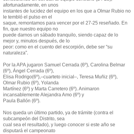
afortunadamente, en unos
instantes de lucidez del equipo en los que a Olmar Rubio no
le tembló el pulso en el
saque, remontamos para vencer por el 27-25 reseñado. En
fin, que nuestro equipo no
puede darnos un sábado tranquilo, siendo capaz de lo
mejor y, minutos después, de lo
peor: como en el cuento del escorpión, debe ser “su
naturaleza”.
Por la APA jugaron Samuel Cerrada (6º), Carolina Belmar
(6º), Ángel Cerrada (6º),
Elisa Rodrigo(6º),–cuarteto inicial–, Teresa Muñiz (6º),
Olmar Rubio (6º), Yolanda
Martínez (6º) y Marta Carretero (6º). Animaron
incansablemente Alejandra Amo (6º) y
Paula Ballón (6º).
Nos queda un último partido, ya de trámite (contra el
subcampeón del Distrito, sea
cual sea el resultado), y luego conocer si este año se
disputará el campeonato