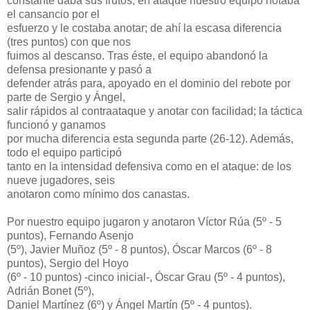
constante daba sus frutos, en ataque nuestro equipo notaba
el cansancio por el
esfuerzo y le costaba anotar; de ahí la escasa diferencia
(tres puntos) con que nos
fuimos al descanso. Tras éste, el equipo abandonó la
defensa presionante y pasó a
defender atrás para, apoyado en el dominio del rebote por
parte de Sergio y Ángel,
salir rápidos al contraataque y anotar con facilidad; la táctica
funcionó y ganamos
por mucha diferencia esta segunda parte (26-12). Además,
todo el equipo participó
tanto en la intensidad defensiva como en el ataque: de los
nueve jugadores, seis
anotaron como mínimo dos canastas.
Por nuestro equipo jugaron y anotaron Víctor Rúa (5º - 5
puntos), Fernando Asenjo
(5º), Javier Muñoz (5º - 8 puntos), Óscar Marcos (6º - 8
puntos), Sergio del Hoyo
(6º - 10 puntos) -cinco inicial-, Óscar Grau (5º - 4 puntos),
Adrián Bonet (5º),
Daniel Martínez (6º) y Ángel Martín (5º - 4 puntos).