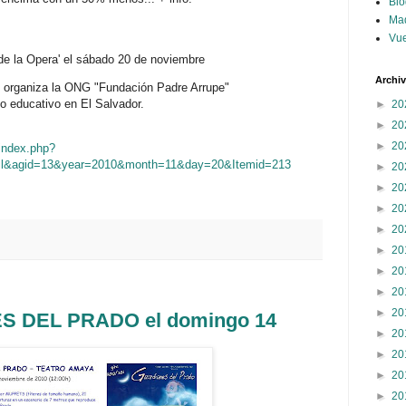
Blo
Ma
Vue
e la Opera' el sábado 20 de noviembre
Archi
ue organiza la ONG "Fundación Padre Arrupe"
o educativo en El Salvador.
►
20
►
20
►
20
/index.php?
ail&agid=13&year=2010&month=11&day=20&Itemid=213
►
20
►
20
►
20
►
20
►
20
►
20
►
20
►
20
S DEL PRADO el domingo 14
►
20
►
20
►
20
►
20