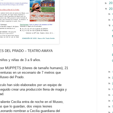
►
20
▼
20
►
►
▼
ES DEL PRADO – TEATRO AMAYA
niños y niñas de 3 a 9 años.
 por MUPPETS (títeres de tamaño humano), 21
►
venturas en un escenario de 7 metros que
 Museo del Prado.
►
►
culo han sido elaborados por un equipo de
►
eguido crear una producción llena de magia y
ad.
►
►
aliente Cecilia entra de noche en el Museo,
s que lo guardan, dos viejos leones
►
 Leonardo nombran a Cecilia guardiana del
►