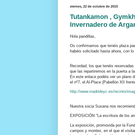
viernes, 22 de octubre de 2010
Tutankamon , Gymkh
Invernadero de Arga
Hola pandillas,
Os confirmamos que tenéis plaza par
habéis solicitado hasta ahora, con l
Recordad, los que tenéis reservadas
que las repartiremos en la puerta a l
En este enlace podéis ver un plano 
el nº7, el Al-Place (Pabellón XII frent
http://www.madrideyc.es/recinto/ima
Nuestra socia Susana nos recomiend
EXPOSICIÓN "La escritura de los anim
La exposición, promovida por la Fund
campos y montes, en el que el visita