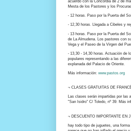
acuerdo con la Concordia de 2 de ma
Mesta de los Pastores y los Procurad
- 12 horas. Paso por la Puerta del Sol
- 12,30 horas. Llegada a Cibeles y re
- 13 horas. Paso por la Puerta del So
de La Almudena. Los pastores con su
Vega y el Paseo de la Virgen del Pue
- 13,30 - 14,30 horas. Actuación de 
populares representando a las difer
explanada del Palacio de Oriente.
Más información:
www.pastos.org
¬ CLASES GRATUITAS DE FRANCÉS, pa
Las clases serán impartidas por las a
"San Isidro" C/ Toledo, nº 39. Más i
¬ DESCUENTO IMPORTANTE EN JUGU
hay todo tipo de juguetes, una forma 
parece que no han inflado el precio 