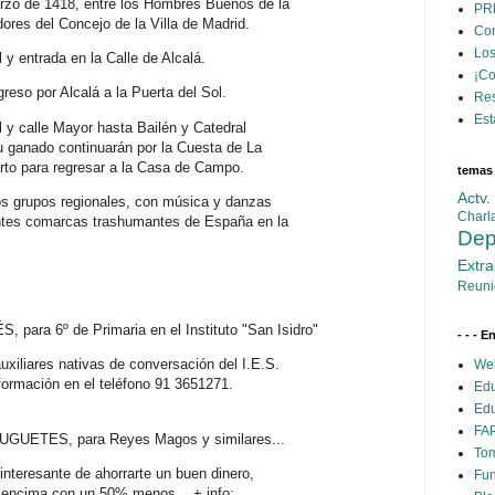
rzo de 1418, entre los Hombres Buenos de la
PR
ores del Concejo de la Villa de Madrid.
Con
Los
 y entrada en la Calle de Alcalá.
¡C
greso por Alcalá a la Puerta del Sol.
Res
Est
l y calle Mayor hasta Bailén y Catedral
 ganado continuarán por la Cuesta de La
rto para regresar a la Casa de Campo.
temas
Actv
los grupos regionales, con música y danzas
Charl
entes comarcas trashumantes de España en la
Dep
Extra
Reuni
ra 6º de Primaria en el Instituto "San Isidro"
- - - E
uxiliares nativas de conversación del I.E.S.
Web
nformación en el teléfono 91 3651271.
Edu
Edu
FAP
ETES, para Reyes Magos y similares...
Tom
interesante de ahorrarte un buen dinero,
Fun
y encima con un 50% menos... + info: