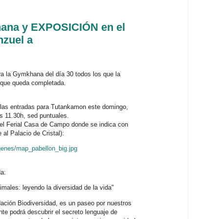
ana y EXPOSICIÓN en el
nzuel a
a la Gymkhana del día 30 todos los que la
o que queda completada.
 las entradas para Tutankamon este domingo,
as 11.30h, sed puntuales.
del Ferial Casa de Campo donde se indica con
e al Palacio de Cristal):
genes/map_pabellon_big.jpg
a:
ales: leyendo la diversidad de la vida"
ación Biodiversidad, es un paseo por nuestros
nte podrá descubrir el secreto lenguaje de