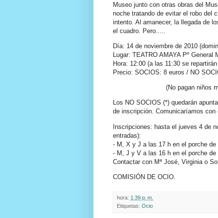
Museo junto con otras obras del Mus
noche tratando de evitar el robo del 
intento. Al amanecer, la llegada de 
el cuadro. Pero.....
Día: 14 de noviembre de 2010 (domi
Lugar: TEATRO AMAYA Pº General Ma
Hora: 12:00 (a las 11:30 se repartirán
Precio: SOCIOS: 8 euros / NO SOCIO
(No pagan niños m
Los NO SOCIOS (*) quedarán apuntados
de inscripción. Comunicaríamos con 
Inscripciones: hasta el jueves 4 de 
entradas):
- M, X y J a las 17 h en el porche de I
- M, J y V a las 16 h en el porche de
Contactar con Mª José, Virginia o Soni
COMISIÓN DE OCIO.
hora:
1:39 p. m.
Etiquetas:
Ocio