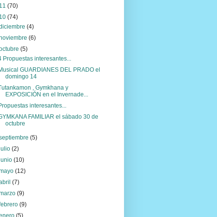
11
(70)
10
(74)
diciembre
(4)
noviembre
(6)
octubre
(5)
4 Propuestas interesantes...
Musical GUARDIANES DEL PRADO el
domingo 14
Tutankamon , Gymkhana y
EXPOSICIÓN en el Invernade...
Propuestas interesantes...
GYMKANA FAMILIAR el sábado 30 de
octubre
septiembre
(5)
julio
(2)
junio
(10)
mayo
(12)
abril
(7)
marzo
(9)
febrero
(9)
enero
(5)