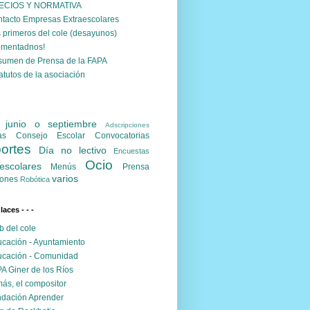
ECIOS Y NORMATIVA
tacto Empresas Extraescolares
 primeros del cole (desayunos)
omentadnos!
umen de Prensa de la FAPA
atutos de la asociación
. junio o septiembre
Adscripciones
as
Consejo Escolar
Convocatorias
ortes
Día no lectivo
Encuestas
Ocio
escolares
Menús
Prensa
varios
ones
Robótica
nlaces - - -
 del cole
cación - Ayuntamiento
cación - Comunidad
A Giner de los Ríos
ás, el compositor
dación Aprender