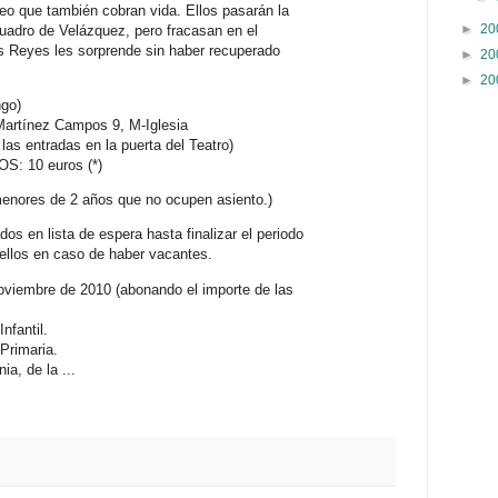
eo que también cobran vida. Ellos pasarán la
►
20
cuadro de Velázquez, pero fracasan en el
los Reyes les sorprende sin haber recuperado
►
20
►
20
ngo)
rtínez Campos 9, M-Iglesia
 las entradas en la puerta del Teatro)
S: 10 euros (*)
enores de 2 años que no ocupen asiento.)
 en lista de espera hasta finalizar el periodo
ellos en caso de haber vacantes.
noviembre de 2010 (abonando el importe de las
nfantil.
 Primaria.
a, de la ...