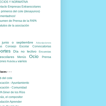
ECIOS Y NORMATIVA
tacto Empresas Extraescolares
 primeros del cole (desayunos)
omentadnos!
umen de Prensa de la FAPA
atutos de la asociación
. junio o septiembre
Adscripciones
as
Consejo Escolar
Convocatorias
ortes
Día no lectivo
Encuestas
Ocio
escolares
Menús
Prensa
varios
ones
Robótica
nlaces - - -
 del cole
cación - Ayuntamiento
cación - Comunidad
A Giner de los Ríos
ás, el compositor
dación Aprender