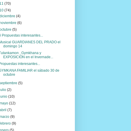
11
(70)
10
(74)
diciembre
(4)
noviembre
(6)
octubre
(5)
4 Propuestas interesantes...
Musical GUARDIANES DEL PRADO el
domingo 14
Tutankamon , Gymkhana y
EXPOSICIÓN en el Invernade...
Propuestas interesantes...
GYMKANA FAMILIAR el sábado 30 de
octubre
septiembre
(5)
julio
(2)
junio
(10)
mayo
(12)
abril
(7)
marzo
(9)
febrero
(9)
enero
(5)