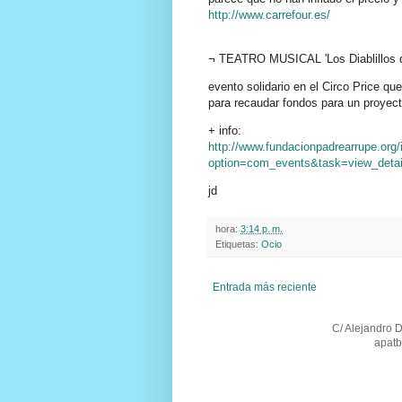
http://www.carrefour.es/
¬ TEATRO MUSICAL 'Los Diablillos d
evento solidario en el Circo Price q
para recaudar fondos para un proyect
+ info:
http://www.fundacionpadrearrupe.org
option=com_events&task=view_det
jd
hora:
3:14 p. m.
Etiquetas:
Ocio
Entrada más reciente
C/ Alejandro 
apatb