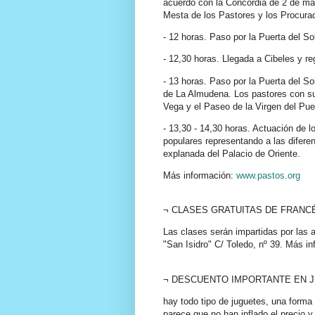
acuerdo con la Concordia de 2 de ma
Mesta de los Pastores y los Procurad
- 12 horas. Paso por la Puerta del Sol
- 12,30 horas. Llegada a Cibeles y re
- 13 horas. Paso por la Puerta del So
de La Almudena. Los pastores con su
Vega y el Paseo de la Virgen del Pue
- 13,30 - 14,30 horas. Actuación de 
populares representando a las difer
explanada del Palacio de Oriente.
Más información:
www.pastos.org
¬ CLASES GRATUITAS DE FRANCÉS, pa
Las clases serán impartidas por las a
"San Isidro" C/ Toledo, nº 39. Más i
¬ DESCUENTO IMPORTANTE EN JUGU
hay todo tipo de juguetes, una forma 
parece que no han inflado el precio 