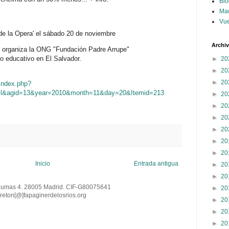
Blo
Ma
Vue
e la Opera' el sábado 20 de noviembre
Archi
ue organiza la ONG "Fundación Padre Arrupe"
o educativo en El Salvador.
►
20
►
20
►
20
/index.php?
ail&agid=13&year=2010&month=11&day=20&Itemid=213
►
20
►
20
►
20
►
20
►
20
►
20
Inicio
Entrada antigua
►
20
►
20
Dumas 4. 28005 Madrid. CIF-G80075641
►
20
reton[@
]
fapaginerdelosrios.org
►
20
►
20
►
20