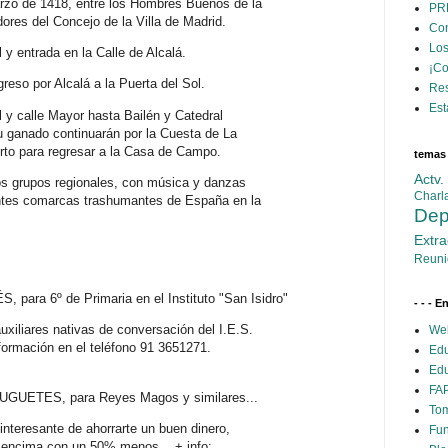
rzo de 1418, entre los Hombres Buenos de la
PR
ores del Concejo de la Villa de Madrid.
Con
Los
 y entrada en la Calle de Alcalá.
¡C
greso por Alcalá a la Puerta del Sol.
Res
Est
l y calle Mayor hasta Bailén y Catedral
 ganado continuarán por la Cuesta de La
rto para regresar a la Casa de Campo.
temas
Actv
los grupos regionales, con música y danzas
Charl
entes comarcas trashumantes de España en la
Dep
Extra
Reuni
ra 6º de Primaria en el Instituto "San Isidro"
- - - E
uxiliares nativas de conversación del I.E.S.
Web
nformación en el teléfono 91 3651271.
Edu
Edu
FAP
ETES, para Reyes Magos y similares...
Tom
interesante de ahorrarte un buen dinero,
Fun
y encima con un 50% menos... + info: