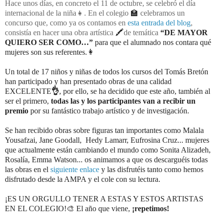
Hace unos días, en concreto el 11 de octubre, se celebró el día
internacional de la niña👧. En el colegio
🏫
celebramos un
concurso que, como ya os contamos en
esta entrada del blog
,
consistía en hacer una obra artística
🖍
de temática
“DE MAYOR
QUIERO SER COMO…”
para que el alumnado nos contara qué
mujeres son sus referentes.👩
Un total de 17 niños y niñas de todos los cursos del Tomás Bretón
han participado y han presentado obras de una calidad
EXCELENTE
👌
, por ello, se ha decidido que este año, también al
ser el primero,
todas las y los participantes van a recibir un
premio
por su fantástico trabajo artístico y de investigación.
Se han recibido obras sobre figuras tan importantes como Malala
Yousafzai, Jane Goodall,
Hedy Lamarr, Eufrosina Cruz... mujeres
que actualmente están cambiando el mundo como Sonita Alizadeh,
Rosalía, Emma Watson... os animamos a que os descarguéis todas
las obras en el
siguiente enlace
y las disfrutéis tanto como hemos
disfrutado desde la AMPA y el cole con su lectura.
¡ES UN ORGULLO TENER A ESTAS Y ESTOS ARTISTAS
EN EL COLEGIO!🎨 El año que viene,
¡repetimos!