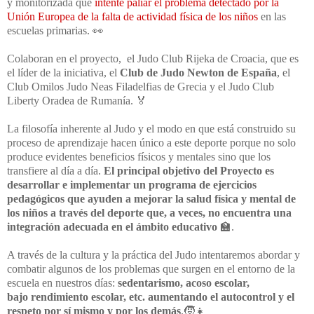
y monitorizada que
intente
paliar el problema detectado por la
Unión Europea de la falta de actividad física de
los niños
en las
escuelas primarias.
👀
Colaboran en el proyecto,
el Judo
Club Rijeka de Croacia, que es
el líder de la iniciativa,
el
Club de Judo Newton
de España
, el
Club Omilos Judo Neas Filadelfias de Grecia y el Judo Club
Liberty
Oradea de Rumanía. 🏅
La filosofía inherente al Judo y el modo en que está construido su
proceso de
aprendizaje hacen único a este deporte porque no solo
produce evidentes beneficios
físicos y mentales sino que los
transfiere al día a día.
El principal objetivo del Proyecto es
desarrollar e implementar un programa de
ejercicios
pedagógicos que ayuden a mejorar la salud física y mental de
los niños a
través del deporte que, a veces, no encuentra una
integración adecuada en el ámbito
educativo
🏫
.
A través de la cultura y la práctica
del Judo intentaremos abordar y
combatir algunos de los problemas que surgen en
el entorno de la
escuela en nuestros días:
sedentarismo, acoso escolar,
bajo
rendimiento escolar, etc. aumentando el autocontrol y el
respeto por sí mismo y por
los demás
.🧒👧