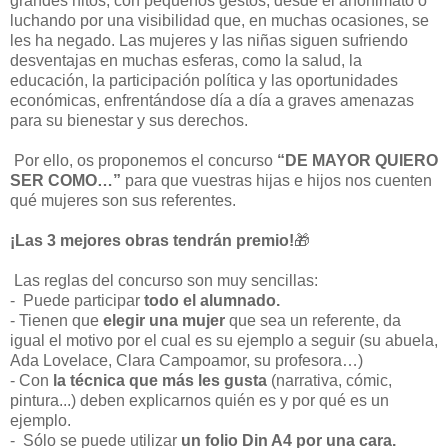
grandes hitos, con pequeños gestos, desde el anonimato o
luchando por una visibilidad que, en muchas ocasiones, se
les ha negado. Las mujeres y las niñas siguen sufriendo
desventajas en muchas esferas, como la salud, la
educación, la participación política y las oportunidades
económicas, enfrentándose día a día a graves amenazas
para su bienestar y sus derechos.
Por ello, os proponemos el concurso
“DE MAYOR QUIERO
SER COMO…”
para que vuestras hijas e hijos nos cuenten
qué mujeres son sus referentes.
¡Las 3 mejores obras tendrán premio!
🎁
Las reglas del concurso son muy sencillas:
- Puede participar
todo el alumnado.
- Tienen que
elegir una mujer
que sea un referente, da
igual el motivo por el cual es su ejemplo a seguir (su abuela,
Ada Lovelace, Clara Campoamor, su profesora…)
- Con
la técnica que más les gusta
(narrativa, cómic,
pintura...) deben explicarnos quién es y por qué es un
ejemplo.
- Sólo se puede utilizar
un folio Din A4 por una cara.