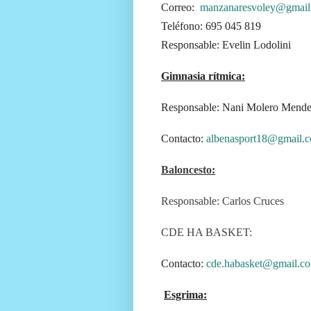
Correo:
manzanaresvoley@gmail
Teléfono: 695 045 819
Responsable: Evelin Lodolini
Gimnasia rítmica:
Responsable: Nani Molero Mend
Contacto:
albenasport18@gmail.
Baloncesto:
Responsable: Carlos Cruces
CDE HA BASKET:
Contacto:
cde.habasket@gmail.c
Esgrima: