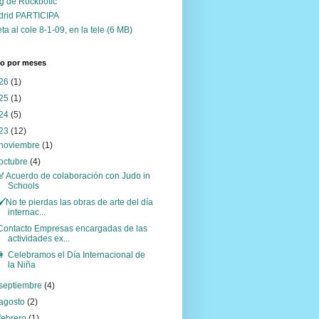
g de Rockbotic
drid PARTICIPA
ta al cole 8-1-09, en la tele (6 MB)
vo por meses
26
(1)
25
(1)
24
(5)
23
(12)
noviembre
(1)
octubre
(4)
🏅Acuerdo de colaboración con Judo in
Schools
🖌No te pierdas las obras de arte del día
internac...
Contacto Empresas encargadas de las
actividades ex...
👩 Celebramos el Día Internacional de
la Niña
septiembre
(4)
agosto
(2)
febrero
(1)