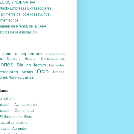
ECIOS Y NORMATIVA
tacto Empresas Extraescolares
 primeros del cole (desayunos)
omentadnos!
umen de Prensa de la FAPA
atutos de la asociación
. junio o septiembre
Adscripciones
as
Consejo Escolar
Convocatorias
ortes
Día no lectivo
Encuestas
Ocio
escolares
Menús
Prensa
varios
ones
Robótica
nlaces - - -
 del cole
cación - Ayuntamiento
cación - Comunidad
A Giner de los Ríos
ás, el compositor
dación Aprender