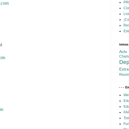
PR
.com
Con
Los
¡C
Res
Est
ez
temas
Actv
Charl
com
Dep
Extra
Reuni
- - - E
Web
Edu
Edu
om
FAP
Tom
Fun