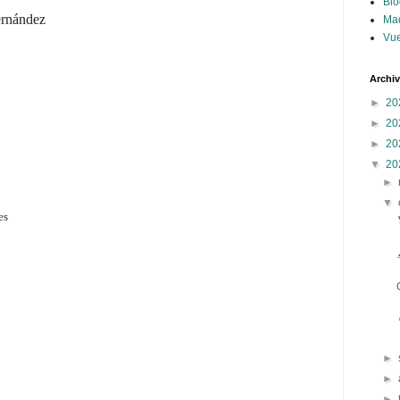
Blo
ernández
Ma
Vue
Archi
►
20
►
20
►
20
▼
20
►
▼
es
►
►
►