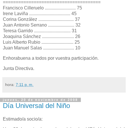
======================================
Francisco Cilleruelo ........................... 75
Irene Laviña .................................... 45
Corina González ............................... 37
Juan Antonio Serrano ....................... 32
Teresa Garrido ................................ 31
Joaquina Sánchez ............................ 26
Luis Alberto Rubio ............................ 25
Juan Manuel Salas ........................... 10
Enhorabuena a todos por vuestra participación.
Junta Directiva.
hora:
7:11 p. m.
jueves, 20 de noviembre de 2008
Día Universal del Niño
Estimado/a socio/a: