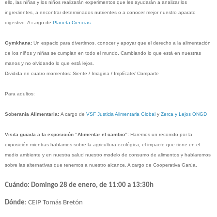
ello, las niñas y los niños realizarán experimentos que les ayudarán a analizar los
ingredientes, a encontrar determinados nutrientes o a conocer mejor nuestro aparato
digestivo. A cargo de
Planeta Ciencias.
Gymkhana:
Un espacio para divertirnos, conocer y apoyar que el derecho a la alimentación
de los niños y niñas se cumplan en todo el mundo. Cambiando lo que está en nuestras
manos y no olvidando lo que está lejos.
Dividida en cuatro momentos: Siente / Imagina / Implícate/ Comparte
Para adultos:
Soberanía Alimentaria:
A cargo de
VSF Justicia Alimentaria Global
y
Zerca y Lejos ONGD
Visita guiada a la exposición “Alimentar el cambio”:
Haremos un recorrido por la
exposición mientras hablamos sobre la agricultura ecológica, el impacto que tiene en el
medio ambiente y en nuestra salud nuestro modelo de consumo de alimentos y hablaremos
sobre las alternativas que tenemos a nuestro alcance. A cargo de Cooperativa Garúa.
Cuándo
: Domingo 28 de enero, de 11:00 a 13:30h
Dónde
: CEIP Tomás Bretón