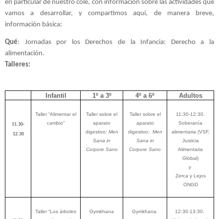
en particular de nuestro cole, con información sobre las actividades que 
vamos a desarrollar, y compartimos aquí, de manera breve, 
información básica:
Qué
: Jornadas por los Derechos de la Infancia: Derecho a la 
alimentación. 
Infantil
1º a 3º
4º a 6º
Adultos
Taller “Alimentar el
Taller sobre el
Taller sobre el
11:30-12:30.
cambio”
aparato
aparato
Soberanía
11.30-
digestivo:
Men
digestivo:
Men
alimentaria (VSF,
12.30
Sana in
Sana in
Justicia
Corpore Sano
Corpore Sano
Alimentaria
Global)
y
Zerca y Lejos
ONGD
Taller “Los árboles
Gymkhana
Gymkhana
12:30:13:30.