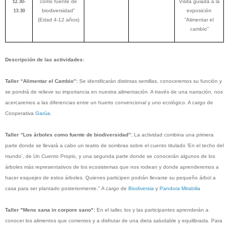
como fuente de
Visita guiada a la
12.30-
biodiversidad”
exposición
13.30
(Edad 4-12 años)
“Alimentar el
cambio”
Descripción de las actividades:
Taller “Alimentar el Cambio”:
Se identificarán distintas semillas, conoceremos su función y
se pondrá de relieve su importancia en nuestra alimentación. A través de una narración, nos
acercaremos a las diferencias entre un huerto convencional y uno ecológico. A cargo de
Cooperativa
Garúa
.
Taller “Los árboles como fuente de biodiversidad”:
La actividad combina una primera
parte donde se llevará a cabo un teatro de sombras sobre el cuento titulado 'En el techo del
mundo', de Un Cuento Propio, y una segunda parte donde se conocerán algunos de los
árboles más representativos de los ecosistemas que nos rodean y donde aprenderemos a
hacer esquejes de estos árboles. Quienes participen podrán llevarse su pequeño árbol a
casa para ser plantado posteriormente." A cargo de
Biodiversia
y
Pandora Mirabilia
Taller "Mens sana in corpore sano":
En el taller, los y las participantes aprenderán a
conocer los alimentos que comemos y a disfrutar de una dieta saludable y equilibrada. Para