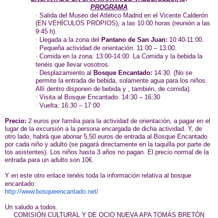
PROGRAMA
·
Salida del Museo del Atlético Madrid en el Vicente Calderón
(EN VEHÍCULOS PROPIOS), a las 10:00 horas (reunión a las
9:45 h).
·
Llegada a la zona del
Pantano de San Juan:
10:40-11:00.
·
Pequeña actividad de orientación: 11:00 – 13:00.
·
Comida en la zona: 13:00-14:00. La Comida y la bebida la
tenéis que llevar vosotros.
·
Desplazamiento al
Bosque Encantado:
14:30. (No se
permite la entrada de bebida, solamente agua para los niños.
Allí dentro disponen de bebida y , también, de comida).
·
Visita al Bosque Encantado: 14:30 – 16:30
·
Vuelta: 16:30 – 17:00
Precio:
2 euros por familia para la actividad de orientación, a pagar en el
lugar de la excursión a la persona encargada de dicha actividad. Y, de
otro lado, habrá que abonar 5,50 euros de entrada al Bosque Encantado
por cada niño y adulto (se pagará directamente en la taquilla por parte de
los asistentes). Los niños hasta 3 años no pagan. El precio normal de la
entrada para un adulto son 10€.
Y en este otro enlace tenéis toda la información relativa al bosque
encantado:
http://www.bosqueencantado.net/
Un saludo a todos.
COMISIÓN CULTURAL Y DE OCIO NUEVA APA TOMÁS BRETÓN