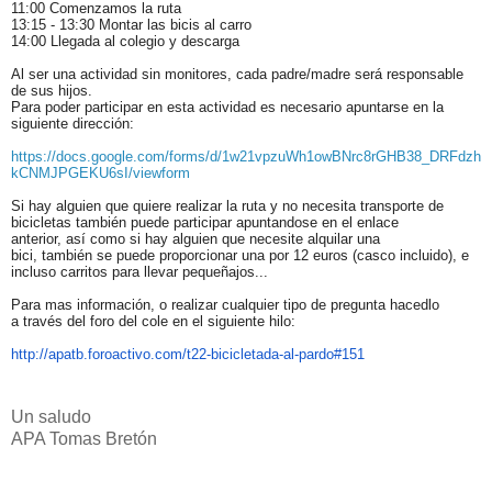
11:00 Comenzamos la ruta
13:15 - 13:30 Montar las bicis al carro
14:00 Llegada al colegio y descarga
Al ser una actividad sin monitores, cada padre/madre será responsable
de sus hijos.
Para poder participar en esta actividad es necesario apuntarse en la
siguiente dirección:
https://docs.google.com/forms/d/1w21vpzuWh1owBNrc8rGHB38_DRFdzh
kCNMJPGEKU6sI/viewform
Si hay alguien que quiere realizar la ruta y no necesita transporte de
bicicletas también puede participar apuntandose en el enlace
anterior, así como si hay alguien que necesite alquilar una
bici, también se puede proporcionar una por 12 euros (casco incluido), e
incluso carritos para llevar pequeñajos...
Para mas información, o realizar cualquier tipo de pregunta hacedlo
a través del foro del cole en el siguiente hilo:
http://apatb.foroactivo.com/t22-bicicletada-al-pardo#151
Un saludo
APA Tomas Bretón