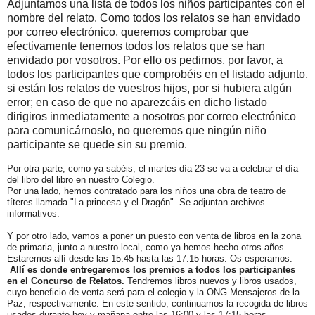
Adjuntamos una lista de todos los niños participantes con el
nombre del relato. Como todos los relatos se han envidado
por correo electrónico, queremos comprobar que
efectivamente tenemos todos los relatos que se han
envidado por vosotros. Por ello os pedimos, por favor, a
todos los participantes que comprobéis en el listado adjunto,
si están los relatos de vuestros hijos, por si hubiera algún
error; en caso de que no aparezcáis en dicho listado
dirigiros inmediatamente a nosotros por correo electrónico
para comunicárnoslo, no queremos que ningún niño
participante se quede sin su premio.
Por otra parte, como ya sabéis, el martes día 23 se va a celebrar el día
del libro del libro en nuestro Colegio.
Por una lado, hemos contratado para los niños una obra de teatro de
títeres llamada "La princesa y el Dragón". Se adjuntan archivos
informativos.
Y por otro lado, vamos a poner un puesto con venta de libros en la zona
de primaria, junto a nuestro local, como ya hemos hecho otros años.
Estaremos allí desde las 15:45 hasta las 17:15 horas. Os esperamos.
Allí es donde entregaremos los premios a todos los participantes
en el Concurso de Relatos.
Tendremos libros nuevos y libros usados,
cuyo beneficio de venta será para el colegio y la ONG Mensajeros de la
Paz, respectivamente. En este sentido, continuamos la recogida de libros
usados durante hoy y mañana entre las 16:00 y las 17:15 horas.