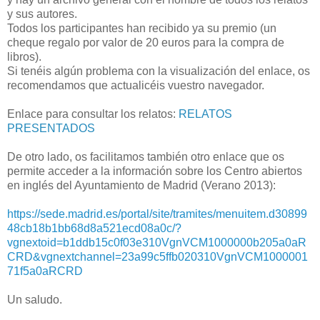
y sus autores.
Todos los participantes han recibido ya su premio (un
cheque regalo por valor de 20 euros para la compra de
libros).
Si tenéis algún problema con la visualización del enlace, os
recomendamos que actualicéis vuestro navegador.
Enlace para consultar los relatos:
RELATOS
PRESENTADOS
De otro lado, os facilitamos también otro enlace que os
permite acceder a la información sobre los Centro abiertos
en inglés del Ayuntamiento de Madrid (Verano 2013):
https://sede.madrid.es/portal/site/tramites/menuitem.d30899
48cb18b1bb68d8a521ecd08a0c/?
vgnextoid=b1ddb15c0f03e310VgnVCM1000000b205a0aR
CRD&vgnextchannel=23a99c5ffb020310VgnVCM1000001
71f5a0aRCRD
Un saludo.