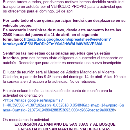
Buenas tardes a todos, por diversos motivos hemos decidido sustituir el
transporte en autobús por el VEHÍCULO PROPIO para la actividad que
os ofrecemos para el domingo, 14 de abril.
Por tanto todo el que quiera participar tendrá que desplazarse en su
vehículo propio.
Es necesario inscribirse de nuevo, desde este momento hasta
las
22:00 horas d
el jueves día 11 de abril, en el siguiente
formulario:
https://docs.google.com/spreadsheet/viewform?
formkey=dGE5NU5vODh2TmY0alJrbWhUb0VMNVE6MA
Sentimos las molestias ocasionadas aquellos que ya estáis
inscritos
, pero nos hemos visto obligados a suspender el transporte en
autobús. Recordar que para asistir es necesaria una nueva inscripción.
El lugar de reunión será el Museo del Atlético Madrid en el Vicente
Calderón, a partir de las 9:45 horas del domingo 14 de abril. A las 10 sale
la caravana en dirección a la actividad. No os retraséis.
En este enlace tenéis la localización del punto de reunión para la
actividad de orientación
<
https://maps.google.es/maps/ms?
ll=40.396568,-4.397192&spn=0.032618,0.054846&t=m&z=14&vpsrc=6&
msa=0&msid=210754194804288353693.0004d9859becac9e09328
>
Os recordamos la actividad:
EXCURSIÓN AL PANTANO DE SAN JUAN Y AL BOSQUE
ENCANTADO EN SAN MARTÍN DE VALDEIGLESIAS
.