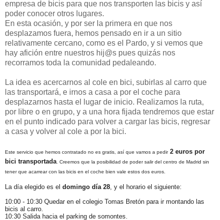
empresa de bicis para que nos transporten las bicis y así
poder conocer otros lugares.
En esta ocasión, y por ser la primera en que nos
desplazamos fuera, hemos pensado en ir a un sitio
relativamente cercano, como es el Pardo, y si vemos que
hay afición entre nuestros hij@s pues quizás nos
recorramos toda la comunidad pedaleando.
La idea es acercarnos al cole en bici, subirlas al carro que
las transportará, e irnos a casa a por el coche para
desplazarnos hasta el lugar de inicio. Realizamos la ruta,
por libre o en grupo, y a una hora fijada tendremos que estar
en el punto indicado para volver a cargar las bicis, regresar
a casa y volver al cole a por la bici.
2 euros por
Este servicio que hemos contratado no es gratis, así que vamos a pedir
bici transportada
. Creemos que la posibilidad de poder salir del centro de Madrid sin
tener que acarrear con las bicis en el coche bien vale estos dos euros.
La día elegido es el
domingo día 28
, y el horario el siguiente:
10:00 - 10:30 Quedar en el colegio Tomas Bretón para ir montando las
bicis al carro.
10:30 Salida hacia el parking de somontes.