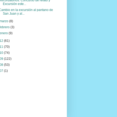
Recordatorios: Concurso de relato y
Excursión este...
Cambio en la excursión al pantano de
San Juan y al...
marzo
(8)
febrero
(3)
enero
(9)
12
(61)
11
(70)
10
(74)
09
(122)
08
(53)
07
(1)