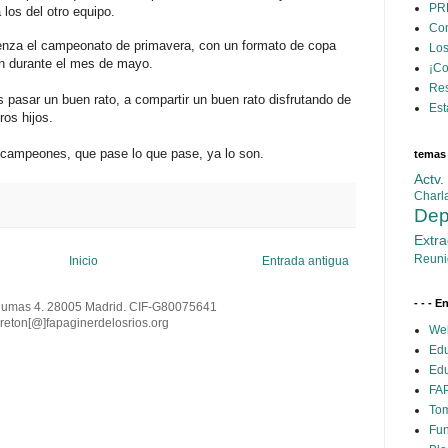
PR
los del otro equipo.
Con
ienza el campeonato de primavera, con un formato de copa
Los
n durante el mes de mayo.
¡C
Res
pasar un buen rato, a compartir un buen rato disfrutando de
Est
ros hijos.
campeones, que pase lo que pase, ya lo son.
temas
Actv
Charl
Dep
Extra
Reuni
Inicio
Entrada antigua
- - - E
Dumas 4. 28005 Madrid. CIF-G80075641
reton[@
]
fapaginerdelosrios.org
Web
Edu
Edu
FAP
Tom
Fun