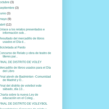
octubre
(3)
septiembre
(3)
junio
(3)
mayo
(9)
abril
(12)
Enlace a los relatos presentados e
información sob...
Resultado del mercadillo de libros
usados el Día d...
Bicicletada al Pardo
Concurso de Relato y obra de teatro de
títeres par...
FINAL DE DISTRITO DE VOLEY
Mercadillo de libros usados para el Día
del Libro
Final alevín de Badminton -Comunidad
de Madrid y O...
Final del distrito de voleibol este
sábado, día 13...
Charla sobre la nueva Ley de
educación en el Coleg...
FINAL DE DISTRITO DE VOLEYBOL