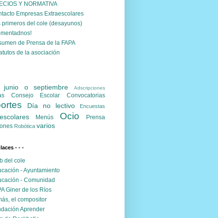
ECIOS Y NORMATIVA
tacto Empresas Extraescolares
 primeros del cole (desayunos)
omentadnos!
umen de Prensa de la FAPA
atutos de la asociación
. junio o septiembre
Adscripciones
as
Consejo Escolar
Convocatorias
ortes
Día no lectivo
Encuestas
Ocio
escolares
Menús
Prensa
varios
ones
Robótica
nlaces - - -
 del cole
cación - Ayuntamiento
cación - Comunidad
A Giner de los Ríos
ás, el compositor
dación Aprender