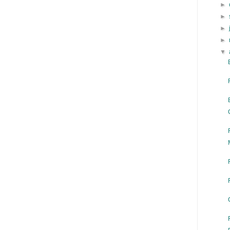
►
►
►
►
▼