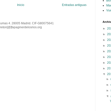
Blo
Inicio
Entradas antiguas
Ma
Vue
Archi
Dumas 4. 28005 Madrid. CIF-G80075641
reton[@
]
fapaginerdelosrios.org
►
20
►
20
►
20
►
20
►
20
►
20
►
20
►
20
▼
20
►
►
►
▼