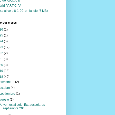
g de Rockbotic
drid PARTICIPA
ta al cole 8-1-09, en la tele (6 MB)
vo por meses
26
(1)
25
(1)
24
(5)
23
(12)
22
(2)
21
(3)
20
(3)
19
(13)
18
(40)
noviembre
(2)
octubre
(4)
septiembre
(1)
agosto
(1)
Volvemos al cole: Extraescolares
septiembre 2018