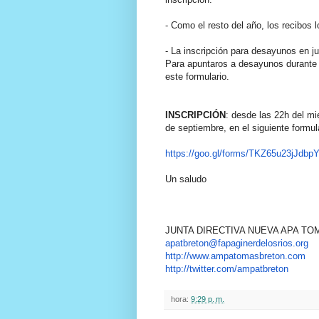
- Como el resto del año, los recibos
- La inscripción para desayunos en j
Para apuntaros a desayunos durante
este formulario.
INSCRIPCIÓN
: desde las 22h del mi
de
septiembre
, en el siguiente formul
https://goo.gl/forms/
TKZ65u23jJdbp
Un saludo
JUNTA DIRECTIVA NUEVA APA T
apatbreton@fapaginerdelosrios.
org
http://www.ampatomasbreton.com
http://twitter.com/ampatbreton
hora:
9:29 p. m.