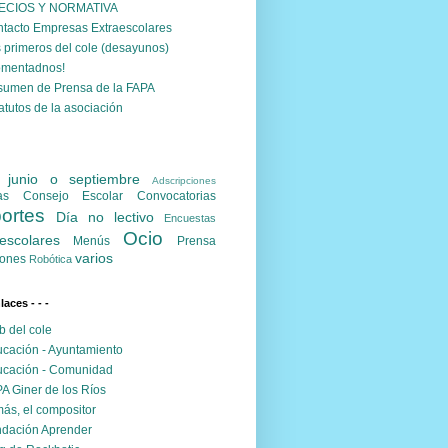
ECIOS Y NORMATIVA
tacto Empresas Extraescolares
 primeros del cole (desayunos)
omentadnos!
umen de Prensa de la FAPA
atutos de la asociación
. junio o septiembre
Adscripciones
as
Consejo Escolar
Convocatorias
ortes
Día no lectivo
Encuestas
Ocio
escolares
Menús
Prensa
varios
ones
Robótica
nlaces - - -
 del cole
cación - Ayuntamiento
cación - Comunidad
A Giner de los Ríos
ás, el compositor
dación Aprender