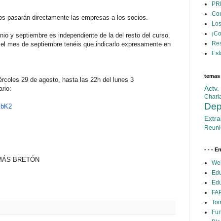
PR
Con
 los pasarán directamente las empresas a los socios.
Los
¡C
unio y
septiembre
es independiente de la del resto del curso.
Res
 el mes de
septiembre
tenéis que indicarlo expresamente en
Est
temas
ércoles 29 de agosto, hasta las 22h del lunes 3
Actv
ario:
Charl
Dep
YbK2
Extra
Reuni
- - - E
OMÁS BRETÓN
Web
Edu
Edu
FAP
Tom
Fun