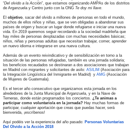
“
Del
olvido
a la Acción
”, que estamos organizando AMPAs de los distritos
de Arganzuela y Centro junto con la ONG
Te doy mi llave
.
El
objetivo
, sacar del
olvido
a millones de personas en todo el mundo,
muchos de ellos niños y niñas, que se ven obligadas a abandonar sus
países de origen y buscar un lugar donde refugiarse e iniciar una nueva
vida. En 2019 queremos seguir recordando a la sociedad madrileña que
hay miles de personas desplazadas con muchas necesidades básicas;
niños, niñas y personas adultas que necesitan trabajar, comer, aprender
un nuevo idioma e integrarse en una nueva cultura.
Además de un evento reivindicativo y de sensibilización en torno a la
situación de las personas refugiadas, también es una jornada solidaria;
los beneficios recaudados se destinaran a dos asociaciones que trabajan
en Madrid con migrantes y solicitantes de asilo:
ASILIM
(Asociación para
la Integración Lingüística del Inmigrante en Madrid) y
AMG
(Asociación
de Mujeres de Guatemala).
Es el tercer año consecutivo que organizamos esta jornada en los
alrededores de la Junta Municipal de Arganzuela, y en la Nave de
Terneras, donde están programados los conciertos.
¿Te animas a
participar como voluntario/a en la jornada?
Hay muchas formas de
participar, cualquier aportación que creas que puedas hacer, será
bienvenida, ¡escríbenos!
Aquí podéis ver la experiencia del año pasado:
Personas Voluntarias
Del
Olvido
a la Acción 2018