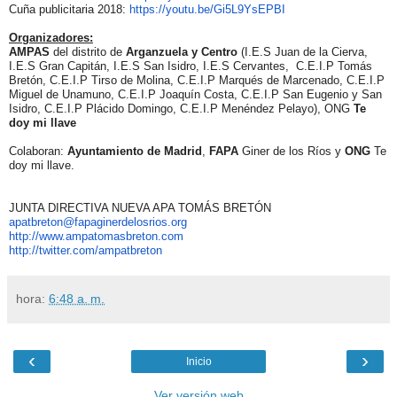
Cuña publicitaria 2018:
https://youtu.be/Gi5L9YsEPBI
Organizadores:
AMPAS
del distrito de
Arganzuela y Centro
(I.E.S Juan de la Cierva,
I.E.S Gran Capitán, I.E.S San Isidro, I.E.S Cervantes, C.E.I.P Tomás
Bretón, C.E.I.P Tirso de Molina, C.E.I.P Marqués de Marcenado, C.E.I.P
Miguel de Unamuno, C.E.I.P Joaquín Costa, C.E.I.P San Eugenio y San
Isidro, C.E.I.P Plácido Domingo, C.E.I.P Menéndez Pelayo), ONG
Te
doy mi llave
Colaboran:
Ayuntamiento de Madrid
,
FAPA
Giner de los Ríos y
ONG
Te
doy mi llave.
JUNTA DIRECTIVA NUEVA APA TOMÁS BRETÓN
apatbreton@fapaginerdelosrios.
org
http://www.ampatomasbreton.com
http://twitter.com/ampatbreton
hora:
6:48 a. m.
‹
›
Inicio
Ver versión web