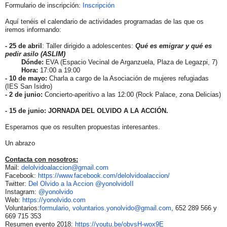
Formulario de inscripción:
Inscripción
Aquí tenéis el calendario de actividades programadas de las que os
iremos informando:
- 25 de abril
: Taller dirigido a adolescentes:
Qué es emigrar y qué es
pedir asilo (ASLIM)
Dónde:
EVA (Espacio Vecinal de Arganzuela, Plaza de Legazpi, 7)
Hora:
17:00 a 19:00
- 10 de mayo:
Charla a cargo de la Asociación de mujeres refugiadas
(IES San Isidro)
- 2 de junio:
Concierto-aperitivo a las 12:00 (Rock Palace, zona Delicias)
- 15 de junio: JORNADA DEL
OLVIDO
A LA ACCIÓN.
Esperamos que os resulten propuestas interesantes.
Un abrazo
Contacta con nosotros:
Mail:
delolvidoalaccion@gmail.com
Facebook:
https://www.facebook.com/
delolvidoalaccion/
Twitter:
Del
Olvido
a la Accion @yonolvidoII
Instagram:
@yonolvido
Web:
https://yonolvido.com
Voluntarios:
formulario
,
voluntarios.yonolvido@gmail.
com
, 652 289 566 y
669 715 353
Resumen evento 2018:
https://youtu.be/obvsH-wox9E