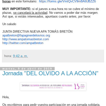
horas
en este formulario:
https://forms.gle/
VmtQvCV9m8A6UBZZ6
MUY IMPORTANTE:
si el jueves a esa hora no se cubre el mínimo de
plazas,
se cancelará la actividad
. No vamos a poder dar más margen.
Así que, si estáis interesados, apuntaos cuanto antes, por favor.
Un saludo
JUNTA DIRECTIVA NUEVA APA TOMÁS BRETÓN
apatbreton@fapaginerdelosrios.
org
http://www.ampatomasbreton.com
http://twitter.com/ampatbreton
hora:
9:42 a. m.
martes, 9 de abril de 2019
Jornada "DEL OLVIDO A LA ACCIÓN"
Hola,
Os escribimos para pedir vuestra participación en una jornada solidaria,