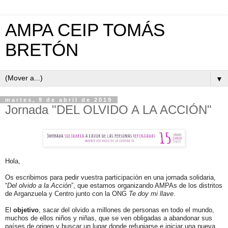
AMPA CEIP TOMÁS
BRETÓN
▼
martes, 9 de abril de 2019
Jornada "DEL OLVIDO A LA ACCIÓN"
Hola,
Os escribimos para pedir vuestra participación en una jornada solidaria,
“
Del
olvido
a la Acción
”, que estamos organizando AMPAs de los distritos
de Arganzuela y Centro junto con la ONG
Te doy mi llave
.
El
objetivo
, sacar del
olvido
a millones de personas en todo el mundo,
muchos de ellos niños y niñas, que se ven obligadas a abandonar sus
países de origen y buscar un lugar donde refugiarse e iniciar una nueva