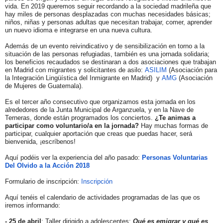
vida. En 2019 queremos seguir recordando a la sociedad madrileña que
hay miles de personas desplazadas con muchas necesidades básicas;
niños, niñas y personas adultas que necesitan trabajar, comer, aprender
un nuevo idioma e integrarse en una nueva cultura.
Además de un evento reivindicativo y de sensibilización en torno a la
situación de las personas refugiadas, también es una jornada solidaria;
los beneficios recaudados se destinaran a dos asociaciones que trabajan
en Madrid con migrantes y solicitantes de asilo:
ASILIM
(Asociación para
la Integración Lingüística del Inmigrante en Madrid) y
AMG
(Asociación
de Mujeres de Guatemala).
Es el tercer año consecutivo que organizamos esta jornada en los
alrededores de la Junta Municipal de Arganzuela, y en la Nave de
Terneras, donde están programados los conciertos.
¿Te animas a
participar como voluntario/a en la jornada?
Hay muchas formas de
participar, cualquier aportación que creas que puedas hacer, será
bienvenida, ¡escríbenos!
Aquí podéis ver la experiencia del año pasado:
Personas Voluntarias
Del
Olvido
a la Acción 2018
Formulario de inscripción:
Inscripción
Aquí tenéis el calendario de actividades programadas de las que os
iremos informando:
- 25 de abril
: Taller dirigido a adolescentes:
Qué es emigrar y qué es