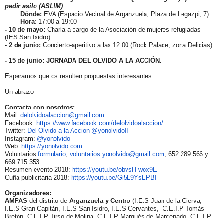
pedir asilo (ASLIM)
Dónde:
EVA (Espacio Vecinal de Arganzuela, Plaza de Legazpi, 7)
Hora:
17:00 a 19:00
- 10 de mayo:
Charla a cargo de la Asociación de mujeres refugiadas
(IES San Isidro)
- 2 de junio:
Concierto-aperitivo a las 12:00 (Rock Palace, zona Delicias)
- 15 de junio: JORNADA DEL
OLVIDO
A LA ACCIÓN.
Esperamos que os resulten propuestas interesantes.
Un abrazo
Contacta con nosotros:
Mail:
delolvidoalaccion@gmail.com
Facebook:
https://www.facebook.com/
delolvidoalaccion/
Twitter:
Del
Olvido
a la Accion @yonolvidoII
Instagram:
@yonolvido
Web:
https://yonolvido.com
Voluntarios:
formulario
,
voluntarios.yonolvido@gmail.
com
, 652 289 566 y
669 715 353
Resumen evento 2018:
https://youtu.be/obvsH-wox9E
Cuña publicitaria 2018:
https://youtu.be/Gi5L9YsEPBI
Organizadores:
AMPAS
del distrito de
Arganzuela y Centro
(I.E.S Juan de la Cierva,
I.E.S Gran Capitán, I.E.S San Isidro, I.E.S Cervantes, C.E.I.P Tomás
Bretón, C.E.I.P Tirso de Molina, C.E.I.P Marqués de Marcenado, C.E.I.P