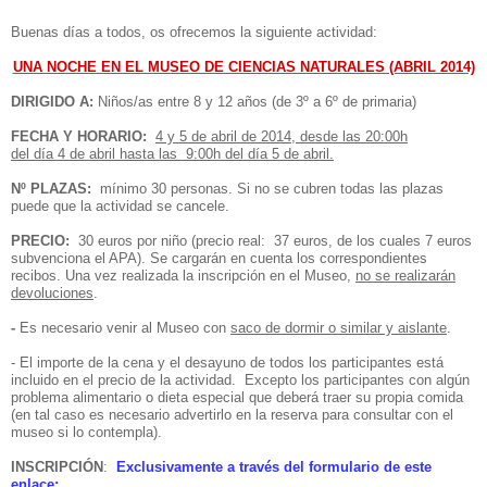
Buenas días a todos, os ofrecemos la siguiente actividad:
UNA NOCHE EN EL MUSEO DE CIENCIAS NATURALES (ABRIL 2014)
DIRIGIDO A:
Niños/as entre 8 y 12 años (de 3º a 6º de primaria)
FECHA Y HORARIO:
4 y 5 de abril de 2014, desde las 20:00h
del día
4 de abril hasta las 9:00h del día 5 de abril.
Nº PLAZAS:
mínimo 30 personas. Si no se cubren todas las plazas
puede que la actividad se cancele.
PRECIO:
30 euros por niño (precio real: 37 euros, de los cuales 7 euros
subvenciona el APA). Se cargarán en cuenta los correspondientes
recibos. Una vez realizada la inscripción en el Museo,
no se realizarán
devoluciones
.
-
Es necesario venir al Museo con
saco de dormir o similar y aislante
.
- El importe de la cena y el desayuno de todos los participantes está
incluido en el precio de la actividad. Excepto los participantes con algún
problema alimentario o dieta especial que deberá traer su propia comida
(en tal caso es necesario advertirlo en la reserva para consultar con el
museo si lo contempla).
INSCRIPCIÓN
:
Exclusivamente a través del formulario de este
enlace: