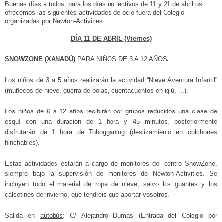
Buenas días a todos, para los días no lectivos de 11 y 21 de abril os
ofrecemos las siguientes actividades de ocio fuera del Colegio
organizadas por
Newton-Activities.
DÍA 11 DE ABRIL (Viernes)
SNOWZONE (XANADÚ)
PARA NIÑOS DE 3 A 12 AÑOS
.
Los niños de 3 a 5 años realizarán la actividad “Nieve Aventura Infantil”
(muñecos de nieve, guerra de bolas, cuentacuentos en iglú, ...).
Los niños de 6 a 12 años recibirán por grupos reducidos una clase de
esquí con una duración de 1 hora y 45 minutos, posteriormente
disfrutarán de 1 hora de Tobogganing (deslizamiento en colchones
hinchables).
Estas actividades estarán a cargo de monitores del centro SnowZone,
siempre bajo la supervisión de monitores de Newton-Activities. Se
incluyen todo el material de ropa de nieve, salvo los guantes y los
calcetines de invierno, que tendréis que aportar vosotros.
Salida en
autobús
: C/ Alejandro Dumas (Entrada del Colegio por