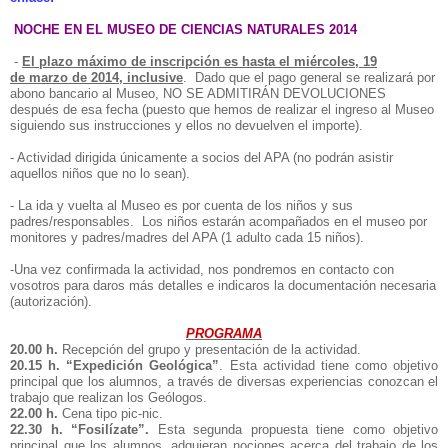
NOCHE EN EL MUSEO DE CIENCIAS NATURALES 2014
-
El plazo máximo de inscripción es hasta el miércoles, 19
de marzo de 2014, inclusive
. Dado que el pago general se realizará por
abono bancario al Museo, NO SE ADMITIRÁN DEVOLUCIONES
después de esa fecha (puesto que hemos de realizar el ingreso al Museo
siguiendo sus instrucciones y ellos no devuelven el importe).
- Actividad dirigida únicamente a socios del APA (no podrán asistir
aquellos niños que no lo sean).
- La ida y vuelta al Museo es por cuenta de los niños y sus
padres/responsables. Los niños estarán acompañados en el museo por
monitores y padres/madres del APA (1 adulto cada 15 niños).
-Una vez confirmada la actividad, nos pondremos en contacto con
vosotros para daros más detalles e indicaros la documentación necesaria
(autorización).
PROGRAMA
20.00 h.
Recepción del grupo y presentación de la actividad.
20.15 h.
“Expedición Geológica”
. Esta actividad tiene como objetivo
principal que los alumnos, a través de diversas experiencias conozcan el
trabajo que realizan los Geólogos.
22.00 h.
Cena tipo pic-nic.
22.30 h.
“Fosilízate”.
Esta segunda propuesta tiene como objetivo
principal que los alumnos, adquieran nociones acerca del trabajo de los