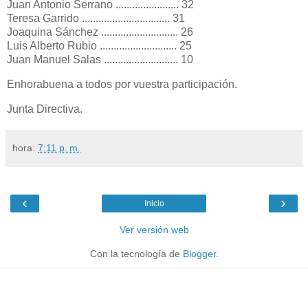
Juan Antonio Serrano ....................... 32
Teresa Garrido ................................ 31
Joaquina Sánchez ............................ 26
Luis Alberto Rubio ............................ 25
Juan Manuel Salas ........................... 10
Enhorabuena a todos por vuestra participación.
Junta Directiva.
hora:
7:11 p. m.
‹
›
Inicio
Ver versión web
Con la tecnología de
Blogger
.