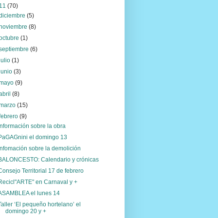
11
(70)
diciembre
(5)
noviembre
(8)
octubre
(1)
septiembre
(6)
julio
(1)
junio
(3)
mayo
(9)
abril
(8)
marzo
(15)
febrero
(9)
Información sobre la obra
PaGAGnini el domingo 13
Infomación sobre la demolición
BALONCESTO: Calendario y crónicas
Consejo Territorial 17 de febrero
Recicl"ARTE" en Carnaval y +
ASAMBLEA el lunes 14
Taller ‘El pequeño hortelano’ el
domingo 20 y +