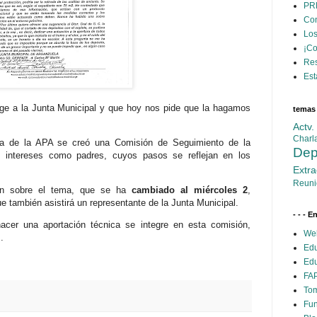
PR
Con
Los
¡C
Res
Est
rige a la Junta Municipal y que hoy nos pide que la hagamos
temas
Actv
Charl
a de la APA se creó una Comisión de Seguimiento de la
Dep
s intereses como padres, cuyos pasos se reflejan en los
Extra
Reuni
ión sobre el tema, que se ha
cambiado al miércoles 2
,
 también asistirá un representante de la Junta Municipal.
- - - E
cer una aportación técnica se integre en esta comisión,
Web
.
Edu
Edu
FAP
Tom
Fun