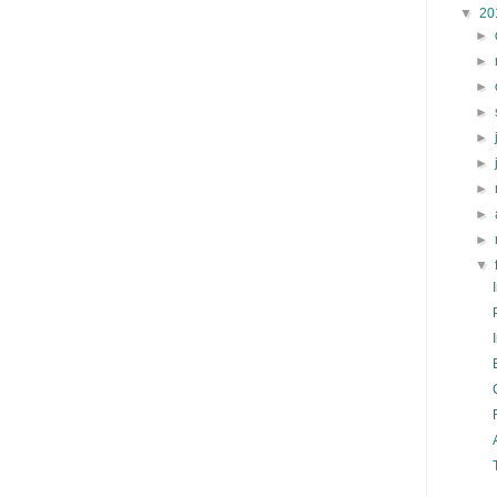
▼
20
►
►
►
►
►
►
►
►
►
▼