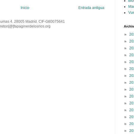
Blo
Ma
Inicio
Entrada antigua
Vue
Dumas 4. 28005 Madrid. CIF-G80075641
reton[@
]
fapaginerdelosrios.org
Archi
►
20
►
20
►
20
►
20
►
20
►
20
►
20
►
20
►
20
►
20
►
20
►
20
►
20
►
20
►
20