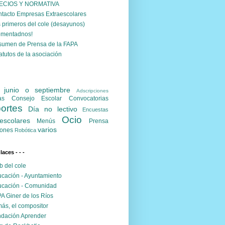
ECIOS Y NORMATIVA
tacto Empresas Extraescolares
 primeros del cole (desayunos)
omentadnos!
umen de Prensa de la FAPA
atutos de la asociación
. junio o septiembre
Adscripciones
as
Consejo Escolar
Convocatorias
ortes
Día no lectivo
Encuestas
Ocio
escolares
Menús
Prensa
varios
ones
Robótica
nlaces - - -
 del cole
cación - Ayuntamiento
cación - Comunidad
A Giner de los Ríos
ás, el compositor
dación Aprender