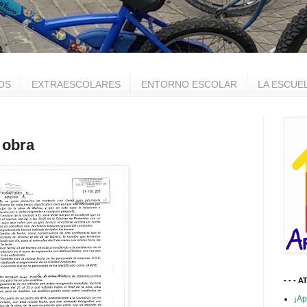
OS
EXTRAESCOLARES
ENTORNO ESCOLAR
LA ESCUE
 obra
- - - A
¡Ap