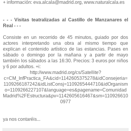
+ información: eva.alcala@madrid.org, www.naturalcala.es
- - - Visitas teatralizadas al Castillo de Manzanares el
Real - - -
Consiste en un recorrido de 45 minutos, guiado por dos
actores interpretando una obra al mismo tiempo que
explican el contenido artístico de las estancias. Pases en
sábado o domingo por la mañana y a partir de mayo
también los sábados a las 16:30. Precios: 3 euros por niños
y 6 por adultos. +i:
http://www.madrid.org/cs/Satellite?
c=CM_InfPractica_FA&cid=1142605375278&idConsejeria=
1109266187242&idListConsj=1109265444710&idOrganism
o=1109266227107&language=es&pagename=Comunidad
Madrid%2FEstructura&pv=1142605616467&sm=110926610
0977
ya nos contaréis...