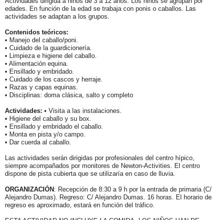
Actividades dirigida a niños de 3 a 12 años. Los niños se agrupan por
edades. En función de la edad se trabaja con ponis o caballos. Las
actividades se adaptan a los grupos.
Contenidos teóricos:
• Manejo del caballo/poni.
• Cuidado de la guardicionería.
• Limpieza e higiene del caballo.
• Alimentación equina.
• Ensillado y embridado.
• Cuidado de los cascos y herraje.
• Razas y capas equinas.
• Disciplinas: doma clásica, salto y completo
Actividades:
• Visita a las instalaciones.
• Higiene del caballo y su box.
• Ensillado y embridado el caballo.
• Monta en pista y/o campo.
• Dar cuerda al caballo.
Las actividades serán dirigidas por profesionales del centro hípico,
siempre acompañados por monitores de Newton-Activities. El centro
dispone de pista cubierta que se utilizaría en caso de lluvia.
ORGANIZACIÓN
: Recepción de 8:30 a 9 h por la entrada de primaria (C/
Alejandro Dumas). Regreso: C/ Alejandro Dumas. 16 horas. El horario de
regreso es aproximado, estará en función del tráfico.