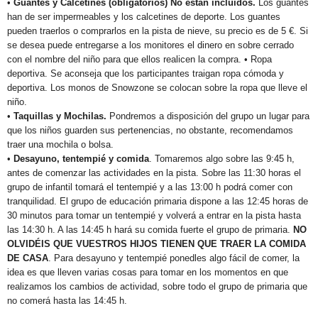
•
Guantes y Calcetines (obligatorios) No están incluidos.
Los guantes
han de ser impermeables y los calcetines de deporte. Los guantes
pueden traerlos o comprarlos en la pista de nieve, su precio es de 5 €. Si
se desea puede entregarse a los monitores el dinero en sobre cerrado
con el nombre del niño para que ellos realicen la compra. • Ropa
deportiva. Se aconseja que los participantes traigan ropa cómoda y
deportiva. Los monos de Snowzone se colocan sobre la ropa que lleve el
niño.
•
Taquillas y Mochilas.
Pondremos a disposición del grupo un lugar para
que los niños guarden sus pertenencias, no obstante, recomendamos
traer una mochila o bolsa.
•
Desayuno, tentempié y comida
. Tomaremos algo sobre las 9:45 h,
antes de comenzar las actividades en la pista. Sobre las 11:30 horas el
grupo de infantil tomará el tentempié y a las 13:00 h podrá comer con
tranquilidad. El grupo de educación primaria dispone a las 12:45 horas de
30 minutos para tomar un tentempié y volverá a entrar en la pista hasta
las 14:30 h. A las 14:45 h hará su comida fuerte el grupo de primaria.
NO
OLVIDÉIS QUE VUESTROS HIJOS TIENEN QUE TRAER LA COMIDA
DE CASA
. Para desayuno y tentempié ponedles algo fácil de comer, la
idea es que lleven varias cosas para tomar en los momentos en que
realizamos los cambios de actividad, sobre todo el grupo de primaria que
no comerá hasta las 14:45 h.