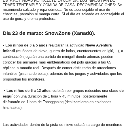
ESTA ACTIVIDAD NO INCLUYE LA COMIDA, LOS NIÑOS HAN DE
TRAER TENTEMPIÉ Y COMIDA DE CASA. RECOMENDACIONES: Se
recomienda calzado y ropa cómoda. No es aconsejable el uso de
chanclas, pantalón ni manga corta. Si el día es soleado es aconsejable el
uso de gorra y crema protectora.
Día 23 de marzo: SnowZone (Xanadú).
•
Los niños de 3 a 5 años
realizarán la actividad
Nieve Aventura
Infantil
(muñecos de nieve, guerra de bolas, cuentacuentos en iglú,...), a
continuación jugarán una partida de minigolf donde además pueden
conocer los animales más emblemáticos del polo gracias a las 65
réplicas a tamaño real. Después de comer disfrutarán de atracciones
infantiles (piscina de bolas), además de los juegos y actividades que les
propondrán los monitores.
•
Los niños de 6 a 12 años
recibirán por grupos reducidos una
clase de
esquí
con una duración de 1 hora y 45 minutos, posteriormente
disfrutarán de 1 hora de Tobogganing (deslizamiento en colchones
hinchables).
Las actividades dentro de la pista de nieve estarán a cargo de monitores