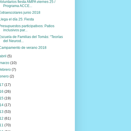
Voluntarios fiesta AMPA viernes 25 /
Programa ACCE...
Extraescolares junio 2018
Llega el día 25: Fiesta
Presupuestos participativos: Patios
inclusivos par...
Escuela de Familias del Tomás: “Teorías
del Neurod...
Campamento de verano 2018
abril
(5)
marzo
(10)
febrero
(7)
enero
(2)
17
(17)
16
(26)
15
(19)
14
(17)
13
(53)
12
(61)
11
(70)