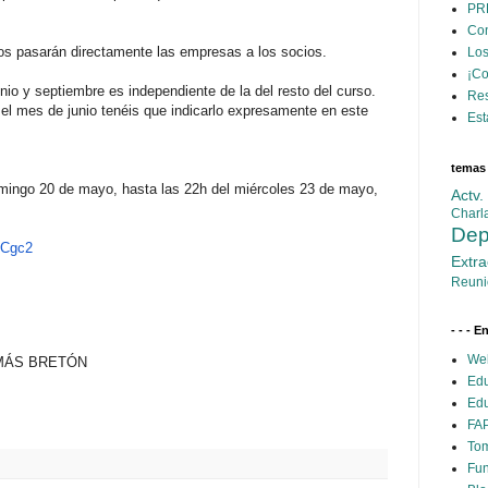
PR
Con
 los pasarán directamente las empresas a los socios.
Los
¡C
nio y septiembre es independiente de la del resto del curso.
Res
el mes de junio tenéis que indicarlo expresamente en este
Est
temas
omingo 20 de mayo, hasta las 22h del ​miércoles 23 de mayo,
Actv
Charl
Dep
Cgc2
Extra
Reuni
- - - E
Web
OMÁS BRETÓN
Edu
Edu
FAP
Tom
Fun