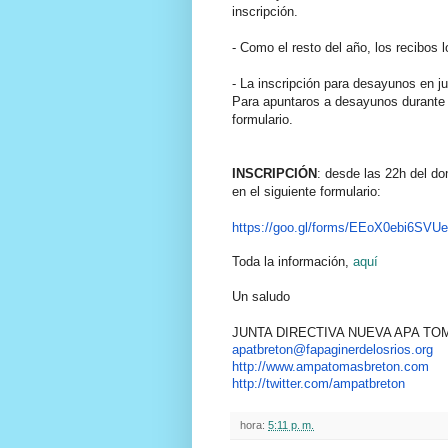
inscripción.
- Como el resto del año, los recibos
- La inscripción para desayunos en ju
Para apuntaros a desayunos durante 
formulario.
INSCRIPCIÓN
: desde las 22h del d
en el siguiente formulario:
https://goo.gl/forms/EEoX0ebi6
SVUe
Toda la información,
aquí
Un saludo
JUNTA DIRECTIVA NUEVA APA T
apatbreton@fapaginerdelosrios.
org
http://www.ampatomasbreton.com
http://twitter.com/ampatbreton
hora:
5:11 p. m.