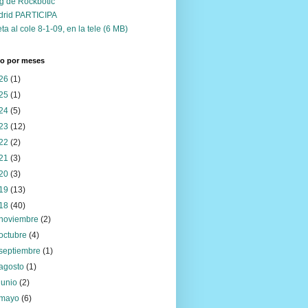
g de Rockbotic
drid PARTICIPA
ta al cole 8-1-09, en la tele (6 MB)
vo por meses
26
(1)
25
(1)
24
(5)
23
(12)
22
(2)
21
(3)
20
(3)
19
(13)
18
(40)
noviembre
(2)
octubre
(4)
septiembre
(1)
agosto
(1)
junio
(2)
mayo
(6)