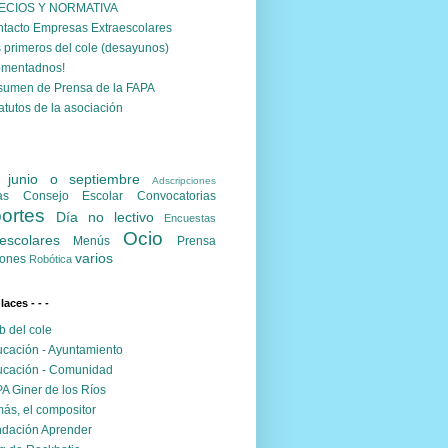
ECIOS Y NORMATIVA
tacto Empresas Extraescolares
 primeros del cole (desayunos)
omentadnos!
umen de Prensa de la FAPA
atutos de la asociación
. junio o septiembre
Adscripciones
as
Consejo Escolar
Convocatorias
ortes
Día no lectivo
Encuestas
Ocio
escolares
Menús
Prensa
varios
ones
Robótica
nlaces - - -
 del cole
cación - Ayuntamiento
cación - Comunidad
A Giner de los Ríos
ás, el compositor
dación Aprender