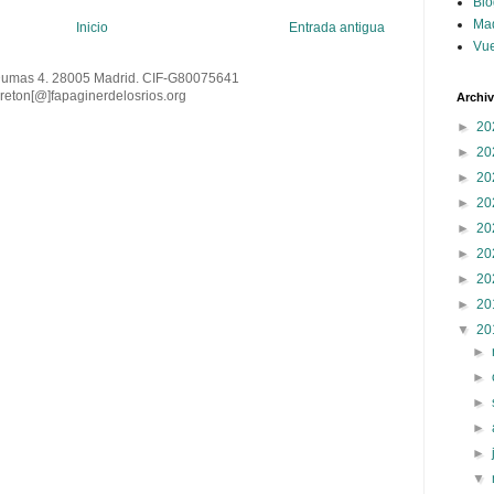
Blo
Ma
Inicio
Entrada antigua
Vue
Dumas 4. 28005 Madrid. CIF-G80075641
reton[@
]
fapaginerdelosrios.org
Archi
►
20
►
20
►
20
►
20
►
20
►
20
►
20
►
20
▼
20
►
►
►
►
►
▼