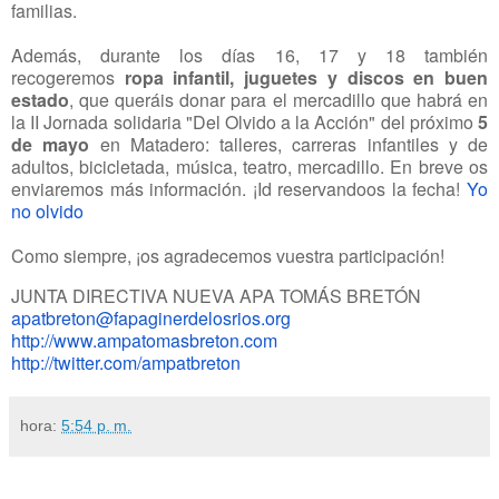
familias.
Además, durante los días 16, 17
y
18 también
recogeremos
ropa infantil, juguetes
y
discos en buen
estado
, que queráis donar para
el
mercadillo que habrá en
la II Jornada solidaria "
Del
Olvido a la Acción"
del
próximo
5
de mayo
en Matadero: talleres, carreras infantiles
y
de
adultos, bicicletada, música, teatro, mercadillo. En breve os
enviaremos más información. ¡Id reservandoos la fecha!
Yo
no olvido
Como siempre, ¡os agradecemos vuestra participación!
JUNTA DIRECTIVA NUEVA APA TOMÁS BRETÓN
apatbreton@fapaginerdelosrios.
org
http://www.ampatomasbreton.com
http://twitter.com/ampatbreton
hora:
5:54 p. m.