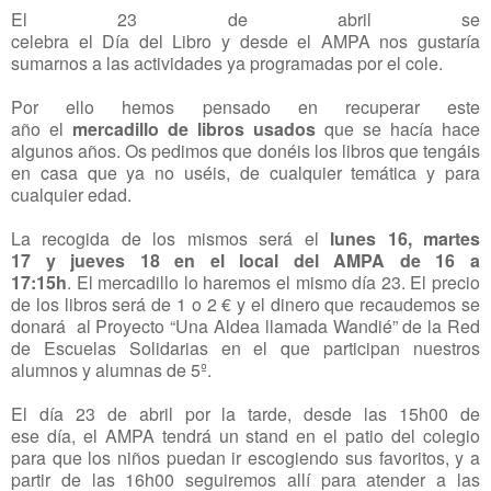
El
23 de abril se
celebra
el
Día
del
Libro
y
desde
el
AMPA
nos gustaría
sumarnos a las actividades ya programadas por
el
cole.
Por ello hemos pensado en recuperar este
año
el
mercadillo de libros usados
que se hacía hace
algunos años. Os pedimos que donéis los libros que tengáis
en casa que ya no uséis, de cualquier temática
y
para
cualquier edad.
La recogida de los mismos será
el
lunes 16, martes
17
y
jueves 18 en
el
local
del
AMPA
de 16 a
17:15h
.
El
mercadillo lo haremos
el
mismo
día
23.
El
precio
de los libros será de 1 o 2 €
y
el
dinero que recaudemos se
donará al Proyecto “Una Aldea llamada Wandié” de la Red
de Escuelas Solidarias en
el
que participan nuestros
alumnos
y
alumnas de 5º.
El
día
23 de abril por la tarde,
desde
las 15h00 de
ese
día
,
el
AMPA
tendrá un stand en
el
patio
del
colegio
para que los niños puedan ir escogiendo sus favoritos,
y
a
partir de las 16h00 seguiremos allí para atender a las