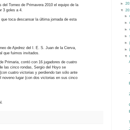
►
20
s del Torneo de Primavera 2010 el equipo de la
 3 goles a 4.
▼
20
►
l que toca descansar la última jornada de esta
►
►
►
►
rneo de Ajedrez del I. E. S. Juan de la Cierva,
►
al que fuimos invitados.
▼
de Primaria, contó con 16 jugadores de cuatro
 de las cinco rondas, Sergio del Hoyo se
con cuatro victorias y perdiendo tan sólo ante
l noveno lugar (con dos victorias en sus cinco
N.