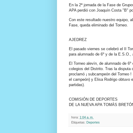
En la 2ª jornada de la Fase de Grupo
APA perdió con Joaquín Costa "B" por
Con este resultado nuestro equipo, a
Fase, queda eliminado del Torneo.
AJEDREZ
El pasado viernes se celebró el II To
para alumnado de 6º y de la E.S.O., 
El Torneo alevín, de alumnado de 6º 
colegios del Distrito. Tras la disputa
proclamó ¡ subcampeón del Torneo ! (
el campeón) y Elisa Rodrigo obtuvo e
partidas).
COMISIÓN DE DEPORTES
DE LA NUEVA APA TOMÁS BRETÓ
hora:
1:04 a. m.
Etiquetas:
Deportes