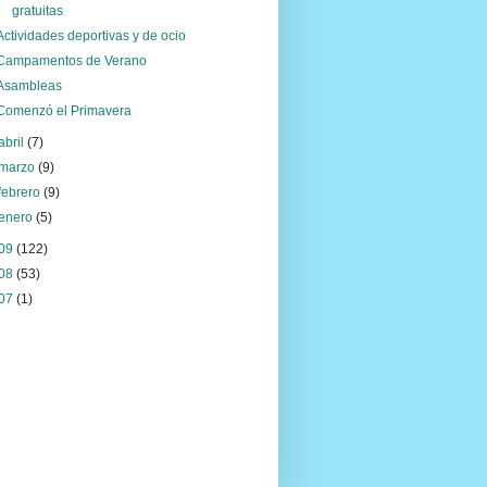
gratuitas
Actividades deportivas y de ocio
Campamentos de Verano
Asambleas
Comenzó el Primavera
abril
(7)
marzo
(9)
febrero
(9)
enero
(5)
09
(122)
08
(53)
07
(1)