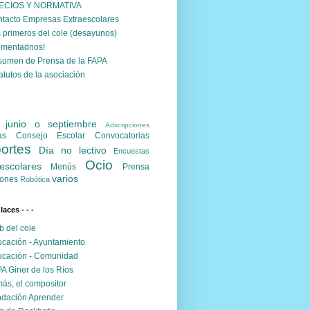
ECIOS Y NORMATIVA
tacto Empresas Extraescolares
 primeros del cole (desayunos)
omentadnos!
umen de Prensa de la FAPA
atutos de la asociación
. junio o septiembre
Adscripciones
as
Consejo Escolar
Convocatorias
ortes
Día no lectivo
Encuestas
Ocio
escolares
Menús
Prensa
varios
ones
Robótica
nlaces - - -
 del cole
cación - Ayuntamiento
cación - Comunidad
A Giner de los Ríos
ás, el compositor
dación Aprender