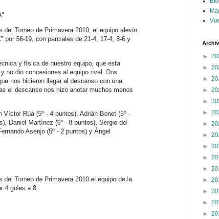
Blo
Ma
A"
Vue
s del Torneo de Primavera 2010, el equipo alevín
 por 56-19, con parciales de 21-4, 17-4, 8-6 y
Archi
►
20
técnica y física de nuestro equipo, que esta
►
20
 y no dio concesiones al equipo rival. Dos
►
20
ue nos hicieron llegar al descanso con una
 tras el descanso nos hizo anotar muchos menos
►
20
►
20
►
20
 Víctor Rúa (5º - 4 puntos), Adrián Bonet (5º -
), Daniel Martínez (6º - 8 puntos), Sergio del
►
20
 Fernando Asenjo (5º - 2 puntos) y Ángel
►
20
►
20
►
20
►
20
s del Torneo de Primavera 2010 el equipo de la
►
20
 4 goles a 8.
►
20
►
20
►
20