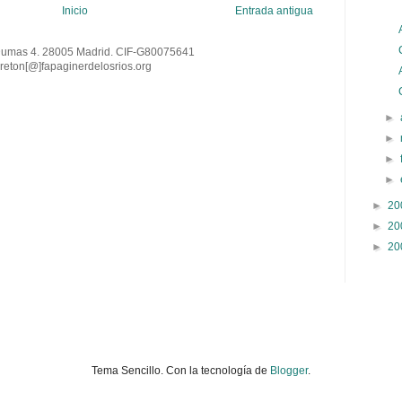
Inicio
Entrada antigua
Dumas 4. 28005 Madrid. CIF-G80075641
reton[@
]
fapaginerdelosrios.org
►
►
►
►
►
20
►
20
►
20
Tema Sencillo. Con la tecnología de
Blogger
.