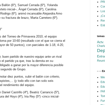
PR
a Ballón (6º), Samuel Cerrada (6º), Yolanda
Con
teto inicial–, Ángel Cerrada (6º), Carolina
Los
a Rodrigo (6º); animó incansable Alejandra Amo
¡C
 su fractura de brazo, Marta Carretero (6º).
Res
Est
B"
temas
s del Torneo de Primavera 2010, el equipo
oma por 10-60 (resultado con el que se cierra el
Actv
yor de 50 puntos), con parciales de 1-18, 4-20,
Charl
Dep
Extra
r, buen partido de nuestro equipo ante un rival
el partido ya que, tras la derrota en su
Reuni
bligado a ganar por la mayor diferencia posible
r segundo de Grupo.
- - - E
otar diez puntos, subir el balón con criterio,
Web
pistes,... (y todo ello con tan solo seis
Edu
el rendimiento del equipo.
Edu
FAP
Daniel Castrillo (4º), Beatriz Carrancio (5º),
Tom
a del Hoyo (4º), Iria Rey (5º) -cinco inicial-
Fun