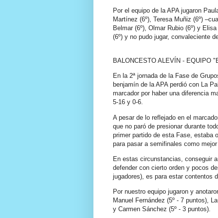
Por el equipo de la APA jugaron Paul
Martínez (6º), Teresa Muñiz (6º) –cuar
Belmar (6º), Olmar Rubio (6º) y Elis
(6º) y no pudo jugar, convaleciente de
BALONCESTO ALEVÍN - EQUIPO "
En la 2ª jornada de la Fase de Grupo
benjamín de la APA perdió con La Pal
marcador por haber una diferencia ma
5-16 y 0-6.
A pesar de lo reflejado en el marcado
que no paró de presionar durante todo 
primer partido de esta Fase, estaba o
para pasar a semifinales como mejo
En estas circunstancias, conseguir an
defender con cierto orden y pocos des
jugadores), es para estar contentos d
Por nuestro equipo jugaron y anotaron 
Manuel Fernández (5º - 7 puntos), Laur
y Carmen Sánchez (5º - 3 puntos).