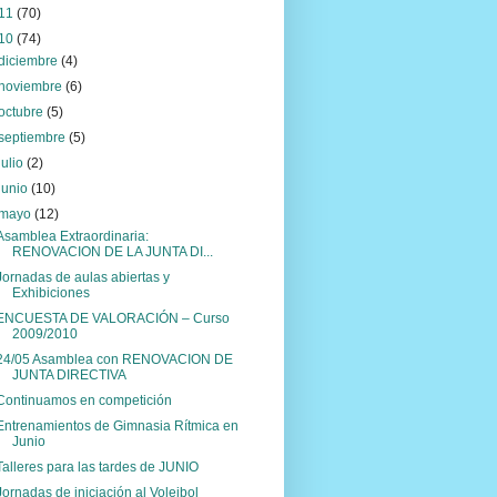
11
(70)
10
(74)
diciembre
(4)
noviembre
(6)
octubre
(5)
septiembre
(5)
julio
(2)
junio
(10)
mayo
(12)
Asamblea Extraordinaria:
RENOVACION DE LA JUNTA DI...
Jornadas de aulas abiertas y
Exhibiciones
ENCUESTA DE VALORACIÓN – Curso
2009/2010
24/05 Asamblea con RENOVACION DE
JUNTA DIRECTIVA
Continuamos en competición
Entrenamientos de Gimnasia Rítmica en
Junio
Talleres para las tardes de JUNIO
Jornadas de iniciación al Voleibol