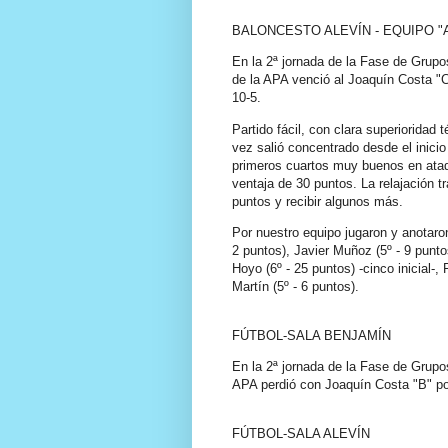
BALONCESTO ALEVÍN - EQUIPO "
En la 2ª jornada de la Fase de Grupo
de la APA venció al Joaquín Costa "C"
10-5.
Partido fácil, con clara superioridad 
vez salió concentrado desde el inicio
primeros cuartos muy buenos en ataq
ventaja de 30 puntos. La relajación
puntos y recibir algunos más.
Por nuestro equipo jugaron y anotaron
2 puntos), Javier Muñoz (5º - 9 puntos
Hoyo (6º - 25 puntos) -cinco inicial-,
Martín (5º - 6 puntos).
FÚTBOL-SALA BENJAMÍN
En la 2ª jornada de la Fase de Grupo
APA perdió con Joaquín Costa "B" por
FÚTBOL-SALA ALEVÍN