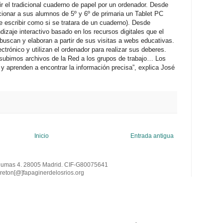
ir el tradicional cuaderno de papel por un ordenador. Desde
ionar a sus alumnos de 5º y 6º de primaria un Tablet PC
ite escribir como si se tratara de un cuaderno). Desde
izaje interactivo basado en los recursos digitales que el
buscan y elaboran a partir de sus visitas a webs educativas.
trónico y utilizan el ordenador para realizar sus deberes.
 subimos archivos de la Red a los grupos de trabajo… Los
prenden a encontrar la información precisa”, explica José
Inicio
Entrada antigua
Dumas 4. 28005 Madrid. CIF-G80075641
reton[@
]
fapaginerdelosrios.org