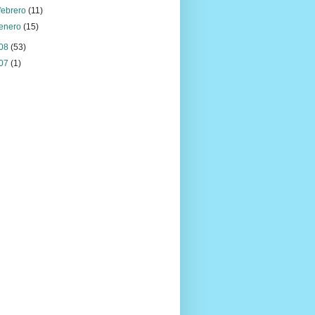
febrero
(11)
enero
(15)
08
(53)
07
(1)