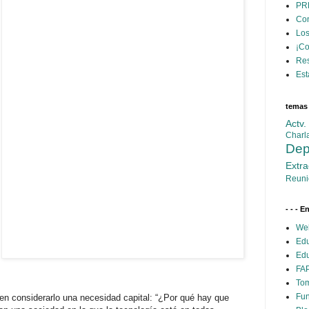
PR
Con
Los
¡C
Res
Est
temas
Actv
Charl
Dep
Extra
Reuni
- - - E
Web
Edu
Edu
FAP
Tom
Fun
ren considerarlo una necesidad capital: “¿Por qué hay que