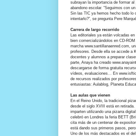
subrayan la importancia de formar al
abandono escolar. “Seguimos con un 3
Sin las TIC ya hemos hecho todo lo q
intentarlo?”, se pregunta Pere Marqu
Carrera de largo recorrido
Las editoriales ya están volcadas en 
bien comercializándolos en CD-ROM o
marcha www.santillanaenred.com, una 
profesores. Desde ella se accede a K
docentes y alumnos a preparar clase
parte, Anaya ha creado www.anayainte
descargarse de forma gratuita recurs
vídeos, evaluaciones… En www.isftic
de recursos realizados por profesore
entusiastas: Aulablog, Planeta Educa
Las aulas que vienen
En el Reino Unido, la tradicional piz
desde el siglo XVIII está en retirada
imparten utilizando una pizarra digit
celebró en Londres la feria BETT (Bri
cita más de un centenar de expositore
está dando sus primeros pasos, pero
Uno de los más destacados es el del 