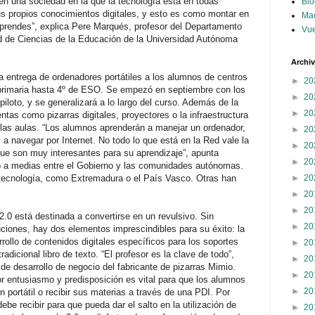
 en una sociedad en la que la tecnología está en todas
Blo
us propios conocimientos digitales, y esto es como montar en
Ma
 aprendes”, explica Pere Marqués, profesor del Departamento
Vue
d de Ciencias de la Educación de la Universidad Autónoma
Archi
 entrega de ordenadores portátiles a los alumnos de centros
►
20
primaria hasta 4º de ESO. Se empezó en septiembre con los
►
20
piloto, y se generalizará a lo largo del curso. Además de la
►
20
ntas como pizarras digitales, proyectores o la infraestructura
 las aulas. “Los alumnos aprenderán a manejar un ordenador,
►
20
y a navegar por Internet. No todo lo que está en la Red vale la
►
20
ue son muy interesantes para su aprendizaje”, apunta
►
20
o a medias entre el Gobierno y las comunidades autónomas.
►
20
 tecnología, como Extremadura o el País Vasco. Otras han
►
20
►
20
2.0 está destinada a convertirse en un revulsivo. Sin
►
20
uciones, hay dos elementos imprescindibles para su éxito: la
rrollo de contenidos digitales específicos para los soportes
►
20
adicional libro de texto. “El profesor es la clave de todo”,
►
20
e desarrollo de negocio del fabricante de pizarras Mimio.
►
20
r entusiasmo y predisposición es vital para que los alumnos
►
20
portátil o recibir sus materias a través de una PDI. Por
ebe recibir para que pueda dar el salto en la utilización de
►
20