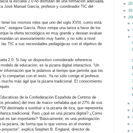
 hacia la escuela 2.0 no disfrutan de una formación adecuada,
►
20
iza José Manuel García, profesor y coordinador TIC del
►
20
▼
20
e tener los mismos roles que uno del siglo XVIII, como está
►
os”, asegura García. Roux rompe una lanza a favor de los
►
orque la oferta tecnológica es muy grande y desean evaluar
▼
emandan un asesoramiento muy fuerte, y no sólo a nivel
r las TIC a sus necesidades pedagógicas con el objetivo de
cuela 2.0. Si hay un dispositivo considerado referencia
modelo de educación, es la pizarra digital interactiva. “Un
er información que le pidamos al tiempo que permite que los
lo compartan con el resto. Ya no sólo corrige el profesor,
o mucho más ágil que la pizarra tradicional. El conocimiento
rqués.
 Educativas de la Confederación Española de Centros de
os privados) del mes de marzo señalaba que el 27% de sus
►
I destinada a sustituir a la pizarra de tiza, que representa
►
ñanza tradicional. Pero ¿qué es una pizarra digital? ¿Cómo
►
qué es tan importante? “Básicamente, es una prolongación
►
de la pizarra, de forma que lo que vemos en el monitor
 proyector”, explica Stephen B. England, director de
►