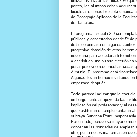
utilizar las TIC en las aulas? Porque
partes, los alumnos deben adquirir s
bicicleta: o tienes bicicleta o nunca
de Pedagogía Aplicada de la Faculta
de Barcelona.
El programa Escuela 2.0 contempla la
públicos y concertados desde 5º de 
de 5º de primaria en algunos centros 
progresiva dotación de otras herramie
necesaria para acceder a Internet en
a escribir en una pizarra electrónica 
pena, pero sí ofrece muchas cosas q
Almunia. El programa está financiad
Algunas llevan tiempo invirtiendo en
empezado después.
Todo parece indicar
que la escuela 
embargo, junto al apoyo de las instit
implicación del profesorado y el desa
que sustituirán o complementarán al tr
subraya Sandrine Roux, responsable d
Por un lado, porque su mayor o meno
conozcan las bondades de emplear un 
otro, por la necesaria formación que d