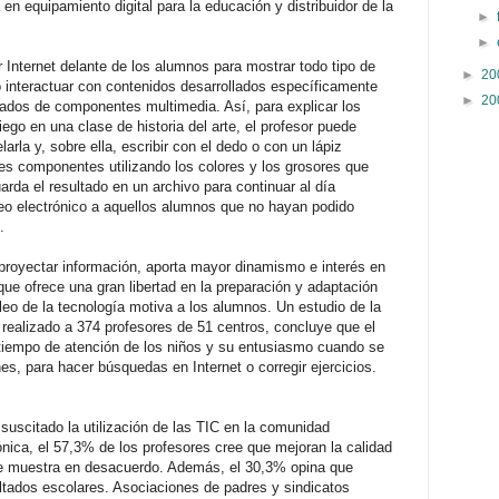
 equipamiento digital para la educación y distribuidor de la
►
►
 Internet delante de los alumnos para mostrar todo tipo de
►
20
 interactuar con contenidos desarrollados específicamente
►
20
otados de componentes multimedia. Así, para explicar los
ego en una clase de historia del arte, el profesor puede
arla y, sobre ella, escribir con el dedo o con un lápiz
tes componentes utilizando los colores y los grosores que
arda el resultado en un archivo para continuar al día
rreo electrónico a aquellos alumnos que no hayan podido
.
proyectar información, aporta mayor dinamismo e interés en
que ofrece una gran libertad en la preparación y adaptación
eo de la tecnología motiva a los alumnos. Un estudio de la
realizado a 374 profesores de 51 centros, concluye que el
 tiempo de atención de los niños y su entusiasmo cuando se
es, para hacer búsquedas en Internet o corregir ejercicios.
suscitado la utilización de las TIC en la comunidad
nica, el 57,3% de los profesores cree que mejoran la calidad
 se muestra en desacuerdo. Además, el 30,3% opina que
ultados escolares. Asociaciones de padres y sindicatos