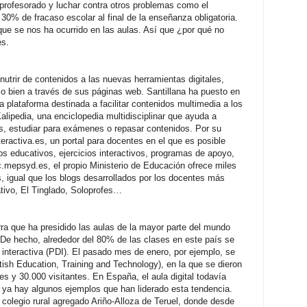
 profesorado y luchar contra otros problemas como el
0% de fracaso escolar al final de la enseñanza obligatoria.
ue se nos ha ocurrido en las aulas. Así que ¿por qué no
és.
nutrir de contenidos a las nuevas herramientas digitales,
 bien a través de sus páginas web. Santillana ha puesto en
plataforma destinada a facilitar contenidos multimedia a los
alipedia, una enciclopedia multidisciplinar que ayuda a
s, estudiar para exámenes o repasar contenidos. Por su
ractiva.es, un portal para docentes en el que es posible
os educativos, ejercicios interactivos, programas de apoyo,
.mepsyd.es, el propio Ministerio de Educación ofrece miles
s, igual que los blogs desarrollados por los docentes más
tivo, El Tinglado, Soloprofes…
arra que ha presidido las aulas de la mayor parte del mundo
. De hecho, alrededor del 80% de las clases en este país se
al interactiva (PDI). El pasado mes de enero, por ejemplo, se
tish Education, Training and Technology), en la que se dieron
s y 30.000 visitantes. En España, el aula digital todavía
 ya hay algunos ejemplos que han liderado esta tendencia.
colegio rural agregado Ariño-Alloza de Teruel, donde desde