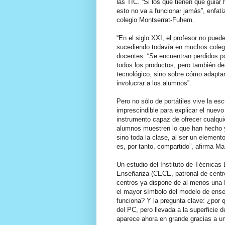
las TIC. “Si los que tienen que guiar
esto no va a funcionar jamás”, enfat
colegio Montserrat-Fuhem.
“En el siglo XXI, el profesor no pued
sucediendo todavía en muchos colegi
docentes: “Se encuentran perdidos p
todos los productos, pero también d
tecnológico, sino sobre cómo adapta
involucrar a los alumnos”.
Pero no sólo de portátiles vive la es
imprescindible para explicar el nuevo 
instrumento capaz de ofrecer cualqui
alumnos muestren lo que han hecho y 
sino toda la clase, al ser un element
es, por tanto, compartido”, afirma Ma
Un estudio del Instituto de Técnicas
Enseñanza (CECE, patronal de centr
centros ya dispone de al menos una PD
el mayor símbolo del modelo de ense
funciona? Y la pregunta clave: ¿por 
del PC, pero llevada a la superficie 
aparece ahora en grande gracias a un