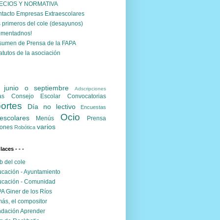
ECIOS Y NORMATIVA
tacto Empresas Extraescolares
 primeros del cole (desayunos)
omentadnos!
umen de Prensa de la FAPA
atutos de la asociación
. junio o septiembre
Adscripciones
as
Consejo Escolar
Convocatorias
ortes
Día no lectivo
Encuestas
Ocio
escolares
Menús
Prensa
varios
ones
Robótica
nlaces - - -
 del cole
cación - Ayuntamiento
cación - Comunidad
A Giner de los Ríos
ás, el compositor
dación Aprender