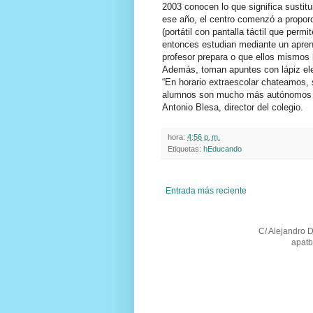
2003 conocen lo que significa sustitu
ese año, el centro comenzó a proporc
(portátil con pantalla táctil que perm
entonces estudian mediante un aprend
profesor prepara o que ellos mismos 
Además, toman apuntes con lápiz elec
“En horario extraescolar chateamos,
alumnos son mucho más autónomos y a
Antonio Blesa, director del colegio.
hora:
4:56 p. m.
Etiquetas:
hEducando
Entrada más reciente
C/ Alejandro 
apatb