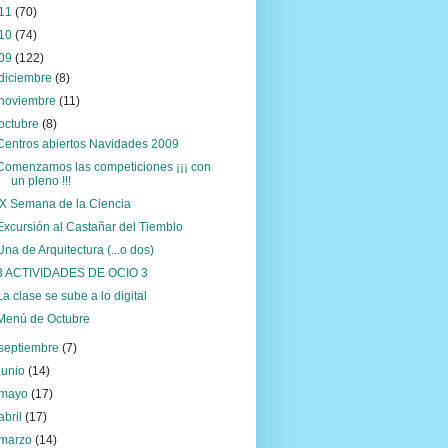
11
(70)
10
(74)
09
(122)
diciembre
(8)
noviembre
(11)
octubre
(8)
Centros abiertos Navidades 2009
Comenzamos las competiciones ¡¡¡ con
un pleno !!!
IX Semana de la Ciencia
Excursión al Castañar del Tiemblo
Una de Arquitectura (...o dos)
3 ACTIVIDADES DE OCIO 3
La clase se sube a lo digital
Menú de Octubre
septiembre
(7)
junio
(14)
mayo
(17)
abril
(17)
marzo
(14)