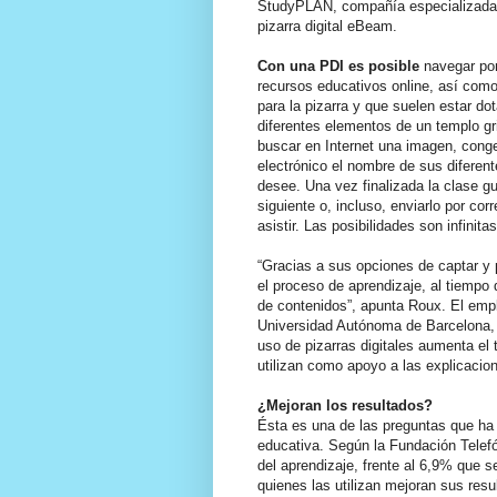
StudyPLAN, compañía especializada en
pizarra digital eBeam.
Con una PDI es posible
navegar por
recursos educativos online, así como
para la pizarra y que suelen estar d
diferentes elementos de un templo gri
buscar en Internet una imagen, congel
electrónico el nombre de sus diferen
desee. Una vez finalizada la clase gu
siguiente o, incluso, enviarlo por co
asistir. Las posibilidades son infinitas
“Gracias a sus opciones de captar y 
el proceso de aprendizaje, al tiempo 
de contenidos”, apunta Roux. El empl
Universidad Autónoma de Barcelona, 
uso de pizarras digitales aumenta el
utilizan como apoyo a las explicacion
¿Mejoran los resultados?
Ésta es una de las preguntas que ha 
educativa. Según la Fundación Telefó
del aprendizaje, frente al 6,9% que
quienes las utilizan mejoran sus res