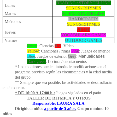
READING / STORYTELLING
Lunes
SONGS / RHYMES
Martes
SCIENCE IN ENGLISH
HANDICRAFTS
Miércoles
SONGS/RHYMES
VIDEO
Jueves
VOCABULARY GAMES
Viernes
OUTDOOR GAMES
Green
:
Ciencias
Red
:
Vídeo
Yellow
:
Canciones / rimas
Pink
:
Juegos de interior
Blue
:
Juegos de exterior
Grey
:
Manualidades
Dark green
:
Lectura / cuentacuentos
* Los monitores pueden introducir modificaciones en el
programa previsto según las circunstancias y la edad media
del grupo.
** Siempre que sea posible, las actividades se desarrollarán
en el exterior.
* DE 16:00 A 17:00 h.:
Juegos vigilados en el patio.
TALLER DE RITMICA Y OTROS
Responsable: LAURA SALA
Dirigido a niños
a partir de 5 años.
Grupo mínimo 10
niños