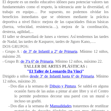
El deporte es un medio educativo idóneo para potenciar valores tan
fundamentales como el respeto, la tolerancia ante la diversidad, el
trabajo en equipo…
Por supuesto, no podemos olvidar los
beneficios inmediatos que se obtienen mediante la práctica
deportiva a nivel físico: mejora de las capacidades físicas básicas
(fuerza, velocidad, resistencia…), mejora de la coordinación,
destreza, agilidad,...
El taller se desarrollará de lunes a viernes: Así tendremos las tardes
de Nadal, las tardes de Kasparov, tardes de Jigoro Kano,….
DOS GRUPOS:
- Grupo A :
de 3º de Infantil a 2º de Primaria
. Mínimo 12 niños,
máximo 20.
- Grupo B:
de 3ºa 6º de Primaria
. Mínimo 12 niños, máximo 22.
TALLER DE
ARTES PLÁSTICAS :
"
El Taller de Leonardo Da Vinci
"
Dirigido a niños
desde 3º de Infantil hasta 6º de Primaria
. Mínimo
12 niños, máximo 20.
-
Dos días a la semana de
Dibujo y Pintura
. Se saldrá en alguna
ocasión fuera de las aulas a pintar al aire libre y si el Centro
lo permite podremos decorar una pared con un mural o
incluso un grafiti.
-
Dos días a la semana de
Manualidades
trataremos de reutilizar
materiales de desecho dándoles un uso muy diferente a