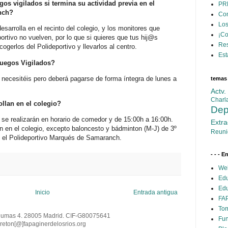
os vigilados si termina su actividad previa en el
PR
nch?
Con
Los
esarrolla en el recinto del colegio, y los monitores que
¡C
ortivo no vuelven, por lo que si quieres que tus hij@s
Res
cogerlos del Polideportivo y llevarlos al centro.
Est
Juegos Vigilados?
e necesitéis pero deberá pagarse de forma íntegra de lunes a
temas
Actv
Charl
ollan en el colegio?
Dep
 se realizarán en horario de comedor y de 15:00h a 16:00h.
Extra
án en el colegio, excepto baloncesto y bádminton (M-J) de 3º
Reuni
en el Polideportivo Marqués de Samaranch.
- - - E
Web
Edu
Edu
Inicio
Entrada antigua
FAP
Tom
Dumas 4. 28005 Madrid. CIF-G80075641
Fun
reton[@
]
fapaginerdelosrios.org