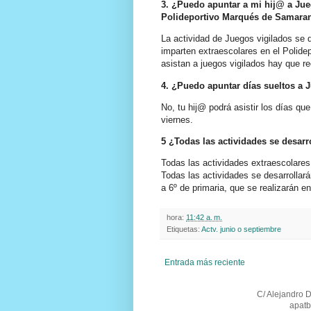
3. ¿Puedo apuntar a mi hij@ a Jueg
Polideportivo Marqués de Samara
La actividad de Juegos vigilados se d
imparten extraescolares en el Polidep
asistan a juegos vigilados hay que re
4. ¿Puedo apuntar días sueltos a 
No, tu hij@ podrá asistir los días qu
viernes.
5 ¿Todas las actividades se desarr
Todas las actividades extraescolares
Todas las actividades se desarrollar
a 6º de primaria, que se realizarán 
hora:
11:42 a. m.
Etiquetas:
Actv. junio o septiembre
Entrada más reciente
C/ Alejandro 
apatb