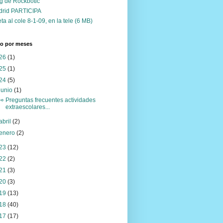
g de Rockbotic
drid PARTICIPA
ta al cole 8-1-09, en la tele (6 MB)
vo por meses
26
(1)
25
(1)
24
(5)
junio
(1)
👀 Preguntas frecuentes actividades
extraescolares...
abril
(2)
enero
(2)
23
(12)
22
(2)
21
(3)
20
(3)
19
(13)
18
(40)
17
(17)