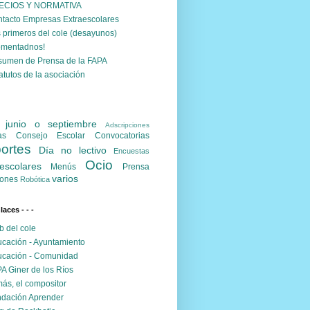
ECIOS Y NORMATIVA
tacto Empresas Extraescolares
 primeros del cole (desayunos)
omentadnos!
umen de Prensa de la FAPA
atutos de la asociación
. junio o septiembre
Adscripciones
as
Consejo Escolar
Convocatorias
ortes
Día no lectivo
Encuestas
Ocio
escolares
Menús
Prensa
varios
ones
Robótica
nlaces - - -
 del cole
cación - Ayuntamiento
cación - Comunidad
A Giner de los Ríos
ás, el compositor
dación Aprender