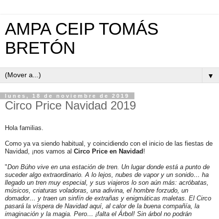
AMPA CEIP TOMÁS
BRETÓN
▼
lunes, 18 de noviembre de 2019
Circo Price Navidad 2019
Hola familias.
Como ya va siendo habitual, y coincidiendo con el inicio de las fiestas de
Navidad, ¡nos vamos al
Circo
Price
en Navidad
!
"
Don Búho vive en una estación de tren. Un lugar donde está a punto de
suceder algo extraordinario. A lo lejos, nubes de vapor y un sonido… ha
llegado un tren muy especial, y sus viajeros lo son aún más: acróbatas,
músicos, criaturas voladoras, una adivina, el hombre forzudo, un
domador… y traen un sinfín de extrañas y enigmáticas maletas. El Circo
pasará la víspera de Navidad aquí, al calor de la buena compañía, la
imaginación y la magia. Pero… ¡falta el Árbol! Sin árbol no podrán