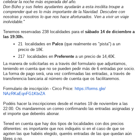
celebrar la noche más esperada del año.
Don Búho y sus fieles ayudantes ayudarán a esta insólita troupe a
comprender qué es lo más importante de la Navidad. Descubre con
nosotras y nosotros lo que nos hace afortunados. Ven a vivir un viaje
inolvidable.
"
Tenemos reservadas 238 localidades para el
sábado 14 de diciembre a
las 19:30h.
21 localidades en
Palco
(que realmente es "pista") a un
precio de 18€.
217 localidades en
Preferente
a un precio de 14,40€.
La manera de solicitarlas es a través del formulario que adjuntamos,
teniendo en cuenta que no se pueden pedir más de 6 entradas por socio.
La forma de pago será, una vez confirmadas las entradas, a través de
transferencia bancaria al número de cuenta que os facilitaremos.
Formulario de inscripción - Circo
Price
:
https://forms.gle/
NAzRKaEqnFG1KbrZA
Podéis hacer la inscripciones desde el martes 19 de noviembre a las
22:00. Os mandaremos un correo confirmando las entradas asignadas y
el importe que deberéis abonar.
Tened en cuenta que hay dos tipos de localidades con dos precios
diferentes: es importante que nos indiquéis si en el caso de que se
agoten las que habéis elegido, queréis entradas de las que quedan aún
libres o no.