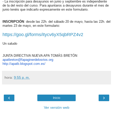
- La inscripción para desayunos en junio y septiembre es independiente
de la del resto del curso. Para apuntaros a desayunos durante el mes de
junio tenéis que indicarlo expresamente en este formulario.
INSCRIPCIÓN
: desde las 22h. del sábado 20 de mayo, hasta las 22h. del
​martes 23 de mayo, en este formulario:
https://goo.gl/forms/itycv6yX5qbRPZ4v2
Un saludo
JUNTA DIRECTIVA NUEVA APA TOMÁS BRETÓN
apatbreton@fapaginerdelosrios.org
http://apatb.blogspot.com.es/
hora:
9:55 p. m.
‹
›
Inicio
Ver versión web