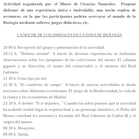
Actividad organizada por el Museo de Ciencias Naturales. Propone
disfrutar de una experiencia única e inolvidable, una noche repleta de
aventuras, en la que los participantes podrán acercarse al mundo de la
Biología mediante talleres, juegos didácticos, etc.
LA NOCHE DE LOS ANIMALES EN LA ZONA DE BIOLOGÍA
20.00 h. Recepción del grupo y presentación de la actividad.
20.15 h. "
Yinkana animal
". A través de diversas experiencias, se realizarán
observaciones sobre los ejemplares de las colecciones del museo. El calamar
gigante y su disección, el cuarto del conservador y el misterio del Real
Gabinete.
21.30 h. Cena tipo pic-nic
22.30 h. "
El cuaderno de campo
". A través de nuevas actividades se darán
nociones sobre diferentes ecosistemas. El juego de la Biodiversidad, la vida de
la charca y los ecosistemas de Madrid
23:30 h.
A dormir. "Si te dejamos..."
Cuando los niños piensen que la actividad
ha acabado tendrá lugar la sorpresa final y un personaje fantástico, el Búho del
Museo, enseñará los misterios y leyendas del Real Gabinete de Carlos III y el
origen del museo.
08.30 h. Desayuno.
09.00 h. Salida.