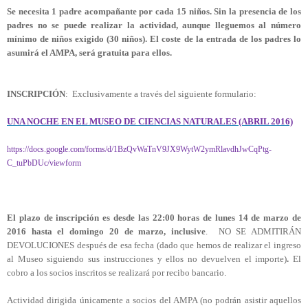
Se necesita 1 padre acompañante por cada 15 niños. Sin la presencia de los
padres no se puede realizar la actividad, aunque lleguemos al número
mínimo de niños exigido (30 niños). El coste de la entrada de los padres lo
asumirá el AMPA, será gratuita para ellos.
INSCRIPCIÓN
: Exclusivamente a través del siguiente formulario:
UNA NOCHE EN EL MUSEO DE CIENCIAS NATURALES (ABRIL 2016)
https://docs.google.com/forms/d/1BzQvWaTnV9JX9WytW2ymRlavdhJwCqPtg-
C_tuPbDUc/viewform
El plazo de inscripción es desde las 22:00 horas de lunes 14 de marzo de
2016 hasta el domingo 20 de marzo, inclusive
. NO SE ADMITIRÁN
DEVOLUCIONES después de esa fecha (dado que hemos de realizar el ingreso
al Museo siguiendo sus instrucciones y ellos no devuelven el importe)
.
El
cobro a los socios inscritos se realizará por recibo bancario.
Actividad dirigida únicamente a socios del AMPA (no podrán asistir aquellos