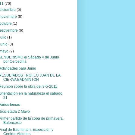
11
(70)
diciembre
(5)
noviembre
(8)
octubre
(1)
septiembre
(6)
julio
(1)
junio
(3)
mayo
(9)
SENDERISMO el Sábado 4 de Junio
por Cercedilla
Actividades para Junio
RESULTADOS TROFEO JUAN DE LA
CIERVA BADMINTON
Reunión sobre la obra del 9-5-2011
Orientación en la naturaleza el sábado
21
Varios temas
Bicicletada 2 Mayo
Primer partido de la copa de primavera,
Baloncesto
Final de Bádminton, Exposición y
Centros Abiertos