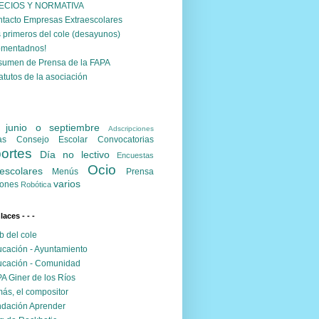
ECIOS Y NORMATIVA
tacto Empresas Extraescolares
 primeros del cole (desayunos)
omentadnos!
umen de Prensa de la FAPA
atutos de la asociación
. junio o septiembre
Adscripciones
as
Consejo Escolar
Convocatorias
ortes
Día no lectivo
Encuestas
Ocio
escolares
Menús
Prensa
varios
ones
Robótica
nlaces - - -
 del cole
cación - Ayuntamiento
cación - Comunidad
A Giner de los Ríos
ás, el compositor
dación Aprender