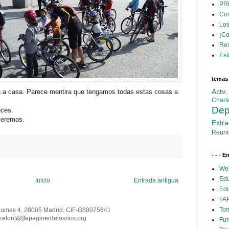
PR
Con
Los
¡C
Res
Est
temas
Actv
a a casa. Parece mentira que tengamos todas estas cosas a
Charl
Dep
eces.
 veremos.
Extra
Reuni
- - - E
Web
Edu
Inicio
Entrada antigua
Edu
FAP
Tom
Dumas 4. 28005 Madrid. CIF-G80075641
reton[@
]
fapaginerdelosrios.org
Fun