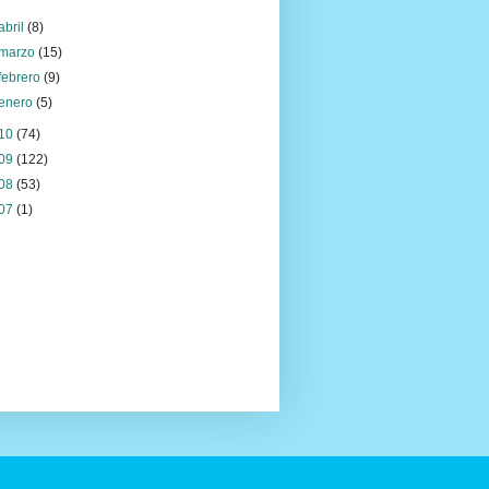
abril
(8)
marzo
(15)
febrero
(9)
enero
(5)
10
(74)
09
(122)
08
(53)
07
(1)