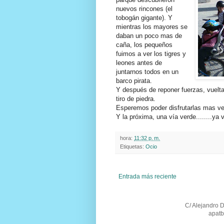
nuevos rincones (el
tobogán gigante). Y
mientras los mayores se
daban un poco mas de
caña, los pequeños
fuimos a ver los tigres y
leones antes de
juntarnos todos en un
barco pirata.
Y después de reponer fuerzas, vuelt
tiro de piedra.
Esperemos poder disfrutarlas mas v
Y la próxima, una vía verde........ya
hora:
11:32 p. m.
Etiquetas:
Ocio
Entrada más reciente
C/ Alejandro 
apatb