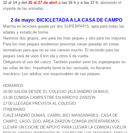
12 al 14 y del
26 al 27
de abril
a las 16 h y a las 17 h
, abonando el
importe de las entradas.
2 de mayo: BICICLETADA A LA CASA DE CAMPO
Marcha en bicicleta guiada por dos SUPERPAPIS, apta para todas las
edades y estado de forma.
Haremos dos grupos, uno para los mas peques y otro para los mayores.
Para los mas peques tendremos previstas varias paradas en zonas
recreativas para que no se nos cansen mucho. El recorrido para los
peques será de unos 6 km ida y otros 6 de vuelta.
Obligatorio el uso del casco. También pueden venir los superpeques en
las sillas de bici. Importante tener la bici revisada, no llevamos
mecánico. Los adultos son responsables de sus peques.
HORARIOS
10:00 SALIDA DESDE EL COLEGIO (ALEJANDRO DUMAS)
13:30 COMIDA CAMPESTRE EN ARROYO ZARZON
17:00 LLEGADA PREVISTA AL COLEGIO
ITINERARIO
C/ALEJANDRO DUMAS, CARRIL BICI MANZANARES, CASA DE
CAMPO, LAGO, ZOO, AREA ZARZON COMIDA (INTENTAREMOS
LLEVAR UN COCHE DE APOYO PARA LLEVAR LA COMIDA) VUELTA