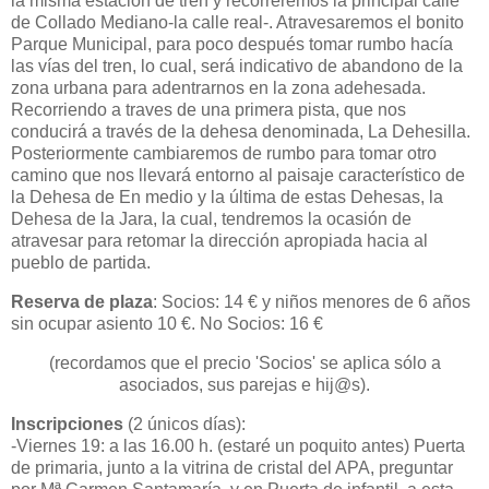
la misma estación de tren y recorreremos la principal calle
de Collado Mediano-la calle real-. Atravesaremos el bonito
Parque Municipal, para poco después tomar rumbo hacía
las vías del tren, lo cual, será indicativo de abandono de la
zona urbana para adentrarnos en la zona adehesada.
Recorriendo a traves de una primera pista, que nos
conducirá a través de la dehesa denominada, La Dehesilla.
Posteriormente cambiaremos de rumbo para tomar otro
camino que nos llevará entorno al paisaje característico de
la Dehesa de En medio y la última de estas Dehesas, la
Dehesa de la Jara, la cual, tendremos la ocasión de
atravesar para retomar la dirección apropiada hacia al
pueblo de partida.
Reserva de plaza
: Socios: 14 € y niños menores de 6 años
sin ocupar asiento 10 €. No Socios: 16 €
(recordamos que el precio 'Socios' se aplica sólo a
asociados, sus parejas e hij@s).
Inscripciones
(2 únicos días):
-Viernes 19: a las 16.00 h. (estaré un poquito antes) Puerta
de primaria, junto a la vitrina de cristal del APA, preguntar