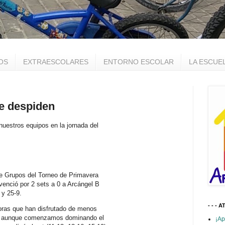
OS
EXTRAESCOLARES
ENTORNO ESCOLAR
LA ESCUE
se despiden
uestros equipos en la jornada del
 de Grupos del Torneo de Primavera
 venció por 2 sets a 0 a Arcángel B
 y 25-9.
- - - A
doras que han disfrutado de menos
 y, aunque comenzamos dominando el
¡Ap