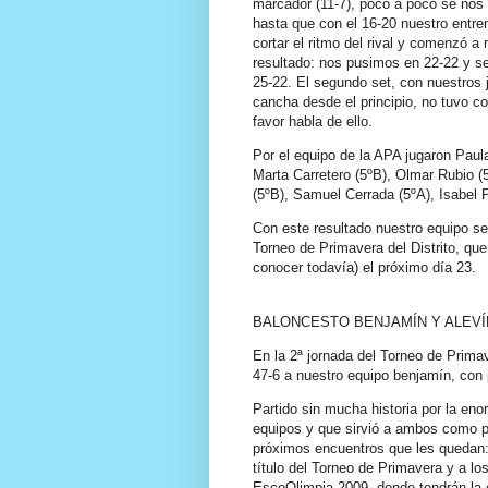
marcador (11-7), poco a poco se nos 
hasta que con el 16-20 nuestro entre
cortar el ritmo del rival y comenzó a 
resultado: nos pusimos en 22-22 y se
25-22. El segundo set, con nuestros
cancha desde el principio, no tuvo co
favor habla de ello.
Por el equipo de la APA jugaron Paula
Marta Carretero (5ºB), Olmar Rubio (5º
(5ºB), Samuel Cerrada (5ºA), Isabel 
Con este resultado nuestro equipo se 
Torneo de Primavera del Distrito, que
conocer todavía) el próximo día 23.
BALONCESTO BENJAMÍN Y ALEVÍ
En la 2ª jornada del Torneo de Prima
47-6 a nuestro equipo benjamín, con p
Partido sin mucha historia por la eno
equipos y que sirvió a ambos como p
próximos encuentros que les quedan: 
título del Torneo de Primavera y a lo
EscoOlimpia-2009, donde tendrán la o