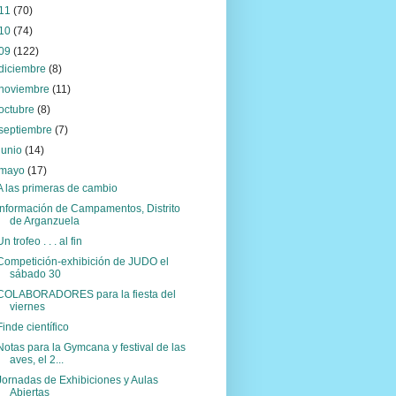
11
(70)
10
(74)
09
(122)
diciembre
(8)
noviembre
(11)
octubre
(8)
septiembre
(7)
junio
(14)
mayo
(17)
A las primeras de cambio
Información de Campamentos, Distrito
de Arganzuela
Un trofeo . . . al fin
Competición-exhibición de JUDO el
sábado 30
COLABORADORES para la fiesta del
viernes
Finde científico
Notas para la Gymcana y festival de las
aves, el 2...
Jornadas de Exhibiciones y Aulas
Abiertas