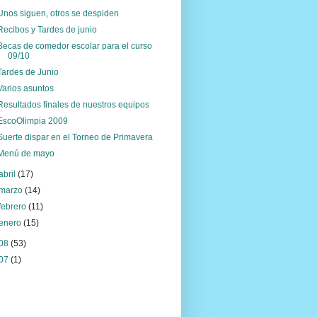
Unos siguen, otros se despiden
Recibos y Tardes de junio
Becas de comedor escolar para el curso
09/10
Tardes de Junio
Varios asuntos
Resultados finales de nuestros equipos
EscoOlimpia 2009
Suerte dispar en el Torneo de Primavera
Menú de mayo
abril
(17)
marzo
(14)
febrero
(11)
enero
(15)
08
(53)
07
(1)