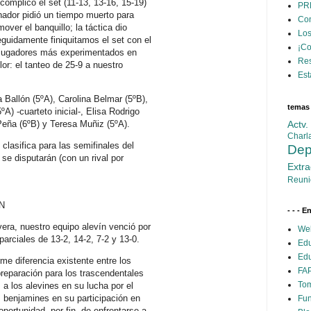
complicó el set (11-13, 13-16, 15-19)
PR
nador pidió un tiempo muerto para
Con
mover el banquillo; la táctica dio
Los
guidamente finiquitamos el set con el
¡C
 jugadores más experimentados en
Res
lor: el tanteo de 25-9 a nuestro
Est
 Ballón (5ºA), Carolina Belmar (5ºB),
temas
A) -cuarteto inicial-, Elisa Rodrigo
Actv
Peña (6ºB) y Teresa Muñiz (5ºA).
Charl
clasifica para las semifinales del
Dep
 se disputarán (con un rival por
Extra
Reuni
N
- - - E
vera, nuestro equipo alevín venció por
Web
arciales de 13-2, 14-2, 7-2 y 13-0.
Edu
Edu
rme diferencia existente entre los
FAP
reparación para los trascendentales
Tom
a los alevines en su lucha por el
s benjamines en su participación en
Fun
portunidad, por fin, de enfrentarse a