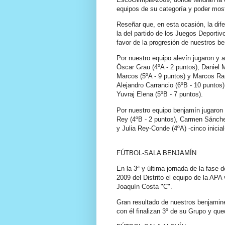
equipos de su categoría y poder most
Reseñar que, en esta ocasión, la dife
la del partido de los Juegos Deporti
favor de la progresión de nuestros b
Por nuestro equipo alevín jugaron y a
Óscar Grau (4ºA - 2 puntos), Daniel 
Marcos (5ºA - 9 puntos) y Marcos Ram
Alejandro Carrancio (6ºB - 10 puntos)
Yuvraj Elena (5ºB - 7 puntos).
Por nuestro equipo benjamín jugaron y
Rey (4ºB - 2 puntos), Carmen Sánchez
y Julia Rey-Conde (4ºA) -cinco inicial
FÚTBOL-SALA BENJAMÍN
En la 3ª y última jornada de la fase
2009 del Distrito el equipo de la APA
Joaquín Costa "C".
Gran resultado de nuestros benjamine
con él finalizan 3º de su Grupo y qu