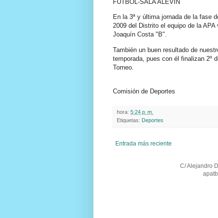
FÚTBOL-SALA ALEVÍN
En la 3ª y última jornada de la fase
2009 del Distrito el equipo de la APA
Joaquín Costa "B".
También un buen resultado de nuestro
temporada, pues con él finalizan 2º 
Torneo.
Comisión de Deportes
hora:
5:24 p. m.
Etiquetas:
Deportes
Entrada más reciente
C/ Alejandro 
apatb