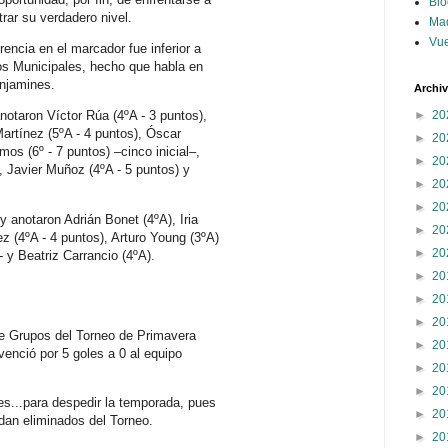
Blo
rar su verdadero nivel.
Ma
Vue
rencia en el marcador fue inferior a
vos Municipales, hecho que habla en
enjamines.
Archi
►
20
notaron Víctor Rúa (4ºA - 3 puntos),
Martínez (5ºA - 4 puntos), Óscar
►
20
os (6º - 7 puntos) –cinco inicial–,
►
20
, Javier Muñoz (4ºA - 5 puntos) y
►
20
►
20
 anotaron Adrián Bonet (4ºA), Iria
►
20
 (4ºA - 4 puntos), Arturo Young (3ºA)
►
20
- y Beatriz Carrancio (4ºA).
►
20
►
20
►
20
 de Grupos del Torneo de Primavera
►
20
 venció por 5 goles a 0 al equipo
►
20
►
20
s...para despedir la temporada, pues
►
20
edan eliminados del Torneo.
►
20