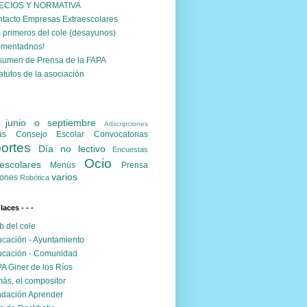
ECIOS Y NORMATIVA
tacto Empresas Extraescolares
 primeros del cole (desayunos)
omentadnos!
umen de Prensa de la FAPA
atutos de la asociación
. junio o septiembre
Adscripciones
as
Consejo Escolar
Convocatorias
ortes
Día no lectivo
Encuestas
Ocio
escolares
Menús
Prensa
varios
ones
Robótica
nlaces - - -
 del cole
cación - Ayuntamiento
cación - Comunidad
A Giner de los Ríos
ás, el compositor
dación Aprender