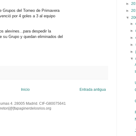
►
20
 de Grupos del Torneo de Primavera
►
20
 venció por 4 goles a 3 al equipo
▼
20
►
►
s alevines...para despedir la
de su Grupo y quedan eliminados del
►
►
►
▼
Inicio
Entrada antigua
Dumas 4. 28005 Madrid. CIF-G80075641
reton[@
]
fapaginerdelosrios.org