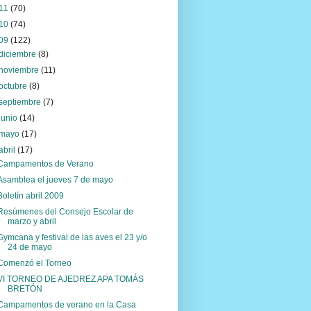
11
(70)
10
(74)
09
(122)
diciembre
(8)
noviembre
(11)
octubre
(8)
septiembre
(7)
junio
(14)
mayo
(17)
abril
(17)
Campamentos de Verano
Asamblea el jueves 7 de mayo
Boletín abril 2009
Resúmenes del Consejo Escolar de
marzo y abril
Gymcana y festival de las aves el 23 y/o
24 de mayo
Comenzó el Torneo
VI TORNEO DE AJEDREZ APA TOMÁS
BRETÓN
Campamentos de verano en la Casa