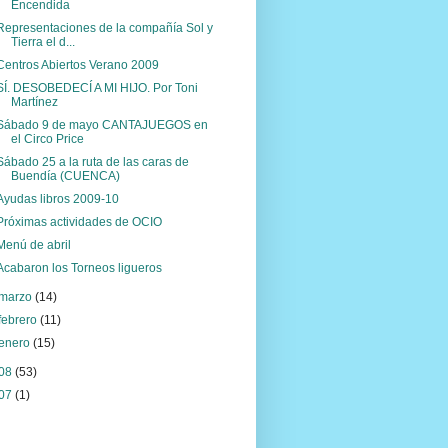
Encendida
Representaciones de la compañía Sol y
Tierra el d...
Centros Abiertos Verano 2009
SÍ. DESOBEDECÍ A MI HIJO. Por Toni
Martínez
Sábado 9 de mayo CANTAJUEGOS en
el Circo Price
Sábado 25 a la ruta de las caras de
Buendía (CUENCA)
Ayudas libros 2009-10
Próximas actividades de OCIO
Menú de abril
Acabaron los Torneos ligueros
marzo
(14)
febrero
(11)
enero
(15)
08
(53)
07
(1)