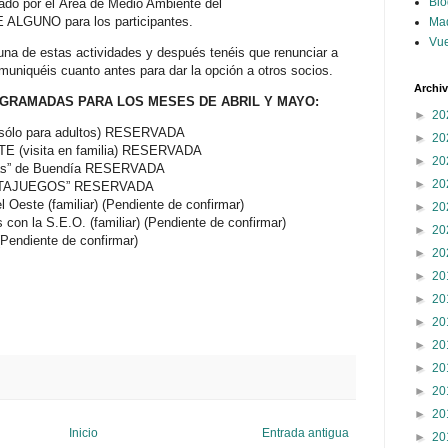
Blo
ado por el Área de Medio Ambiente del
 ALGUNO para los participantes.
Ma
Vue
guna de estas actividades y después tenéis que renunciar a
muniquéis cuanto antes para dar la opción a otros socios.
Archi
OGRAMADAS PARA LOS MESES DE ABRIL Y MAYO:
►
20
a (sólo para adultos) RESERVADA
►
20
 (visita en familia) RESERVADA
►
20
as” de
Buendía
RESERVADA
►
20
TAJUEGOS
” RESERVADA
 Oeste (familiar) (Pendiente de confirmar)
►
20
con la S.E.O. (familiar) (Pendiente de confirmar)
►
20
(Pendiente de confirmar)
►
20
►
20
►
20
►
20
►
20
►
20
►
20
►
20
Inicio
Entrada antigua
►
20