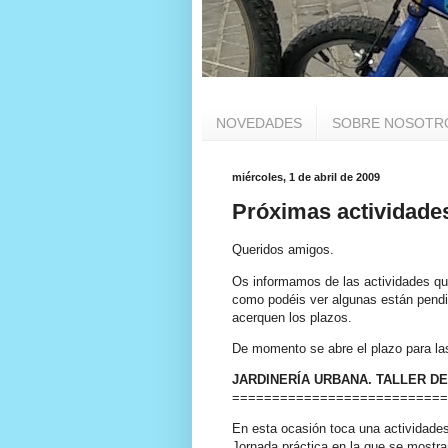
NOVEDADES
SOBRE NOSOTR
miércoles, 1 de abril de 2009
Próximas actividade
Queridos amigos.
Os informamos de las actividades qu
como podéis ver algunas
están
pendi
acerquen los plazos.
De momento se abre el plazo para las 
JARDINERÍA
URBANA. TALLER D
===========================
En esta ocasión toca una
actividade
Jornada práctica en la que se mostra