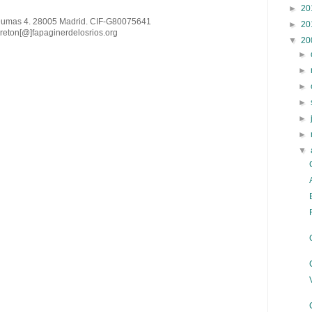
►
20
Dumas 4. 28005 Madrid. CIF-G80075641
►
20
reton[@
]
fapaginerdelosrios.org
▼
20
►
►
►
►
►
►
▼