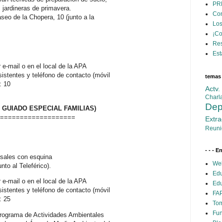
PR
 jardineras de primavera.
Con
aseo de la
Chopera
, 10 (junto a la
Los
¡C
Res
Est
 e-
mail
o en el local de la
APA
stentes y teléfono de contacto (móvil
temas
: 10
Actv
Charl
Dep
 GUIADO ESPECIAL FAMILIAS)
===================
Extra
Reuni
- - - E
osales con esquina
Web
junto al
Teleférico
).
Edu
 e-
mail
o en el local de la
APA
Edu
stentes y teléfono de contacto (móvil
FAP
: 25
Tom
Fun
Programa de Actividades Ambientales