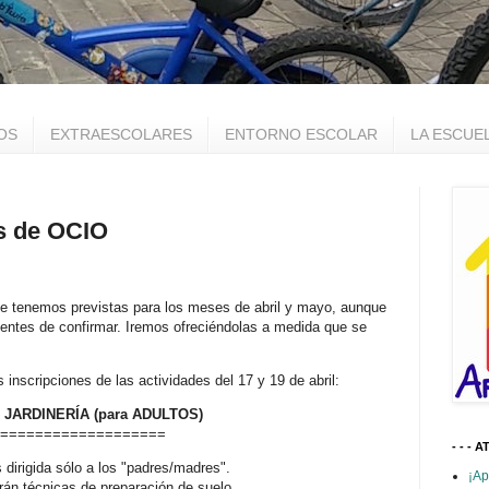
OS
EXTRAESCOLARES
ENTORNO ESCOLAR
LA ESCUE
s de OCIO
e tenemos previstas para los meses de abril y mayo, aunque
entes de confirmar. Iremos ofreciéndolas a medida que se
inscripciones de las actividades del 17 y 19 de abril:
E
JARDINERÍA
(para ADULTOS)
===================
- - - A
s
dirigida sólo a los "padres/madres".
¡Ap
rán técnicas de preparación de suelo,