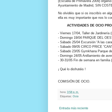
(Escuela de Primavera 2009) organiz
Ayuntamiento de Madrid, SIN COSTE
No olvidéis que si os inscribís en al
ella es muy importante que nos lo co
ACTIVIDADES DE OCIO PR
- Viernes 17/04, Taller de Jardinerí
- Domingo 19/04 PARQUE DEL OESTE
- Sábado 25/04 Excursión “A las car
- Sábado 09/05 CIRCO
PRICE
“
CAN
- Sábado 23/05
Gymkhana
Parque del
- Domingo 24/05
Anillamiento
de aves 
- 30-31/05 Fin de semana en familia 
¡ Qué lo
disfrutéis
!
COMISIÓN DE OCIO.
hora:
3:58 p. m.
Etiquetas:
Ocio
Entrada más reciente