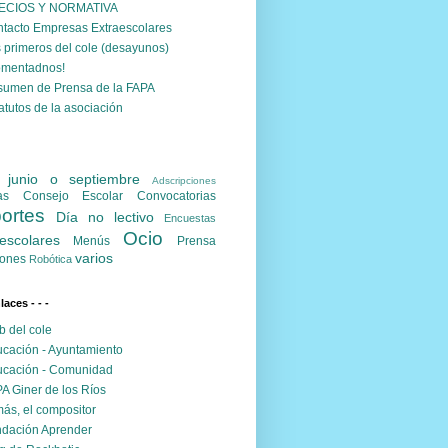
ECIOS Y NORMATIVA
tacto Empresas Extraescolares
 primeros del cole (desayunos)
omentadnos!
umen de Prensa de la FAPA
atutos de la asociación
. junio o septiembre
Adscripciones
as
Consejo Escolar
Convocatorias
ortes
Día no lectivo
Encuestas
Ocio
escolares
Menús
Prensa
varios
ones
Robótica
nlaces - - -
 del cole
cación - Ayuntamiento
cación - Comunidad
A Giner de los Ríos
ás, el compositor
dación Aprender