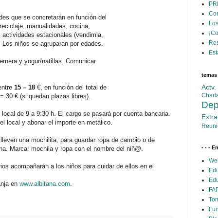
PR
Con
des que se concretarán en función del
Los
 reciclaje, manualidades, cocina,
¡C
 actividades estacionales (vendimia,
Res
.. Los niños se agruparan por edades.
Est
nera y yogur/natillas. Comunicar
temas
Actv
entre
15 – 18
€, en función del total de
Charl
30 € (si quedan plazas libres).
Dep
ocal de 9 a 9:30 h. El cargo se pasará por cuenta bancaria.
Extra
el local y abonar el importe en metálico.
Reuni
leven una mochilita, para guardar ropa de cambio o de
- - - E
na. Marcar mochila y ropa con el nombre del niñ@.
Web
os acompañarán a los niños para cuidar de ellos en el
Edu
Edu
anja en
www.albitana.com
.
FAP
Tom
Fun