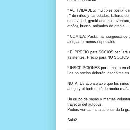
* ACTIVIDADES: múltiples posibilida
nº de niños y las edades: talleres de
creatividad, gymkhana multiaventura,
otoño), huerto, animales de granja...
* COMIDA: Pasta, hamburguesa de ter
alergias o menús especiales.
* El PRECIO para SOCIOS oscilará 
asistentes. Precio para NO SOCIOS = 
* INSCRIPCIONES por e-mail o en el l
Los no socios deberán inscribirse en 
NOTA: Es aconsejable que los niños l
abrigo y el tentempié de media maña
Un grupo de papás y mamás voluntari
trayecto del autobús.
Podéis ver las instalaciones de la gr
Salu2.