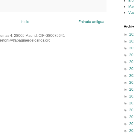
Blo
Ma
Vue
Inicio
Entrada antigua
Archi
►
20
Dumas 4. 28005 Madrid. CIF-G80075641
reton[@
]
fapaginerdelosrios.org
►
20
►
20
►
20
►
20
►
20
►
20
►
20
►
20
►
20
►
20
►
20
►
20
►
20
►
20