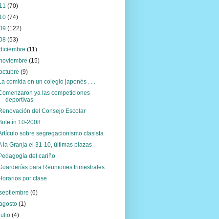
11
(70)
10
(74)
09
(122)
08
(53)
diciembre
(11)
noviembre
(15)
octubre
(9)
La comida en un colegio japonés . . .
Comenzaron ya las competiciones
deportivas
Renovación del Consejo Escolar
Boletín 10-2008
Artículo sobre segregacionismo clasista
A la Granja el 31-10, últimas plazas
Pedagogía del cariño
Guarderías para Reuniones trimestrales
Horarios por clase
septiembre
(6)
agosto
(1)
julio
(4)