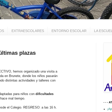
OS
EXTRAESCOLARES
ENTORNO ESCOLAR
LA ESCUE
 últimas plazas
LECTIVO, hemos organizado una visita a
da en Brunete, donde los niños pasarán
distintas actividades y talleres con
adaptadas para niños con
dificultades
i hace mal tiempo.
- - - A
desde el Colegio. REGRESO: a las 16 h.
¡Ap