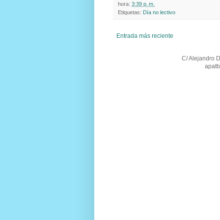
hora:
3:39 p. m.
Etiquetas:
Día no lectivo
Entrada más reciente
C/ Alejandro 
apatb