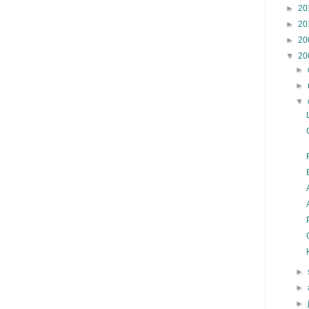
►
20
►
20
►
20
▼
20
►
►
▼
►
►
►